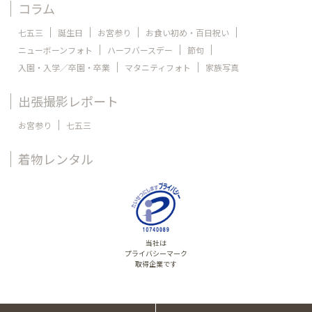
コラム
七五三
誕生日
お宮参り
お食い初め・百日祝い
ニューボーンフォト
ハーフバースデー
節句
入園・入学／卒園・卒業
マタニティフォト
家族写真
出張撮影レポート
お宮参り
七五三
着物レンタル
当社は
プライバシーマーク
取得企業です