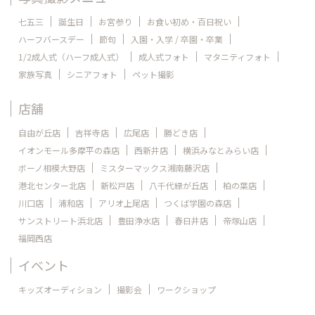
七五三
誕生日
お宮参り
お食い初め・百日祝い
ハーフバースデー
節句
入園・入学 / 卒園・卒業
1/2成人式（ハーフ成人式）
成人式フォト
マタニティフォト
家族写真
シニアフォト
ペット撮影
店舗
自由が丘店
吉祥寺店
広尾店
勝どき店
イオンモール多摩平の森店
西新井店
横浜みなとみらい店
ボーノ相模大野店
ミスターマックス湘南藤沢店
港北センター北店
新松戸店
八千代緑が丘店
柏の葉店
川口店
浦和店
アリオ上尾店
つくば学園の森店
サンストリート浜北店
豊田浄水店
春日井店
帝塚山店
福岡西店
イベント
キッズオーディション
撮影会
ワークショップ