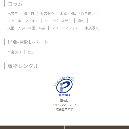
コラム
七五三
誕生日
お宮参り
お食い初め・百日祝い
ニューボーンフォト
ハーフバースデー
節句
入園・入学／卒園・卒業
マタニティフォト
家族写真
出張撮影レポート
お宮参り
七五三
着物レンタル
当社は
プライバシーマーク
取得企業です