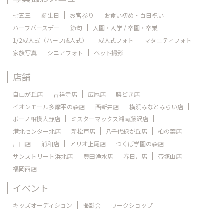
七五三
誕生日
お宮参り
お食い初め・百日祝い
ハーフバースデー
節句
入園・入学 / 卒園・卒業
1/2成人式（ハーフ成人式）
成人式フォト
マタニティフォト
家族写真
シニアフォト
ペット撮影
店舗
自由が丘店
吉祥寺店
広尾店
勝どき店
イオンモール多摩平の森店
西新井店
横浜みなとみらい店
ボーノ相模大野店
ミスターマックス湘南藤沢店
港北センター北店
新松戸店
八千代緑が丘店
柏の葉店
川口店
浦和店
アリオ上尾店
つくば学園の森店
サンストリート浜北店
豊田浄水店
春日井店
帝塚山店
福岡西店
イベント
キッズオーディション
撮影会
ワークショップ