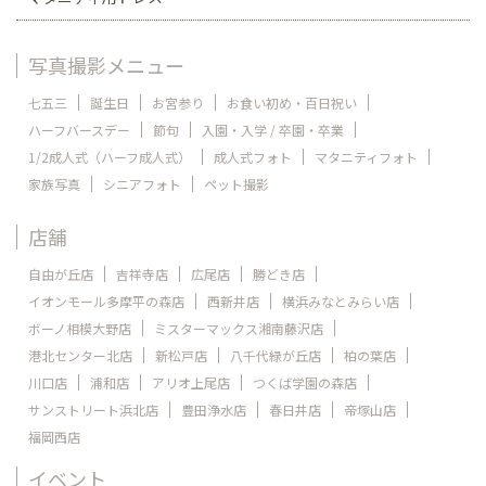
写真撮影メニュー
七五三
誕生日
お宮参り
お食い初め・百日祝い
ハーフバースデー
節句
入園・入学 / 卒園・卒業
1/2成人式（ハーフ成人式）
成人式フォト
マタニティフォト
家族写真
シニアフォト
ペット撮影
店舗
自由が丘店
吉祥寺店
広尾店
勝どき店
イオンモール多摩平の森店
西新井店
横浜みなとみらい店
ボーノ相模大野店
ミスターマックス湘南藤沢店
港北センター北店
新松戸店
八千代緑が丘店
柏の葉店
川口店
浦和店
アリオ上尾店
つくば学園の森店
サンストリート浜北店
豊田浄水店
春日井店
帝塚山店
福岡西店
イベント