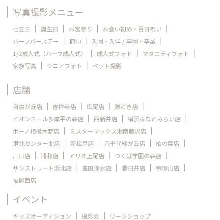
写真撮影メニュー
七五三
誕生日
お宮参り
お食い初め・百日祝い
ハーフバースデー
節句
入園・入学 / 卒園・卒業
1/2成人式（ハーフ成人式）
成人式フォト
マタニティフォト
家族写真
シニアフォト
ペット撮影
店舗
自由が丘店
吉祥寺店
広尾店
勝どき店
イオンモール多摩平の森店
西新井店
横浜みなとみらい店
ボーノ相模大野店
ミスターマックス湘南藤沢店
港北センター北店
新松戸店
八千代緑が丘店
柏の葉店
川口店
浦和店
アリオ上尾店
つくば学園の森店
サンストリート浜北店
豊田浄水店
春日井店
帝塚山店
福岡西店
イベント
キッズオーディション
撮影会
ワークショップ