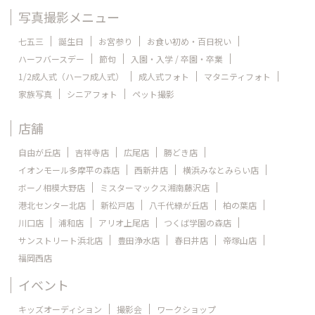
写真撮影メニュー
七五三
誕生日
お宮参り
お食い初め・百日祝い
ハーフバースデー
節句
入園・入学 / 卒園・卒業
1/2成人式（ハーフ成人式）
成人式フォト
マタニティフォト
家族写真
シニアフォト
ペット撮影
店舗
自由が丘店
吉祥寺店
広尾店
勝どき店
イオンモール多摩平の森店
西新井店
横浜みなとみらい店
ボーノ相模大野店
ミスターマックス湘南藤沢店
港北センター北店
新松戸店
八千代緑が丘店
柏の葉店
川口店
浦和店
アリオ上尾店
つくば学園の森店
サンストリート浜北店
豊田浄水店
春日井店
帝塚山店
福岡西店
イベント
キッズオーディション
撮影会
ワークショップ