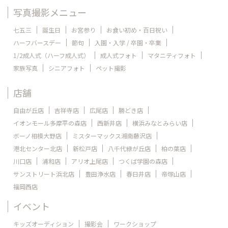
写真撮影メニュー
七五三
誕生日
お宮参り
お食い初め・百日祝い
ハーフバースデー
節句
入園・入学 / 卒園・卒業
1/2成人式（ハーフ成人式）
成人式フォト
マタニティフォト
家族写真
シニアフォト
ペット撮影
店舗
自由が丘店
吉祥寺店
広尾店
勝どき店
イオンモール多摩平の森店
西新井店
横浜みなとみらい店
ボーノ相模大野店
ミスターマックス湘南藤沢店
港北センター北店
新松戸店
八千代緑が丘店
柏の葉店
川口店
浦和店
アリオ上尾店
つくば学園の森店
サンストリート浜北店
豊田浄水店
春日井店
帝塚山店
福岡西店
イベント
キッズオーディション
撮影会
ワークショップ