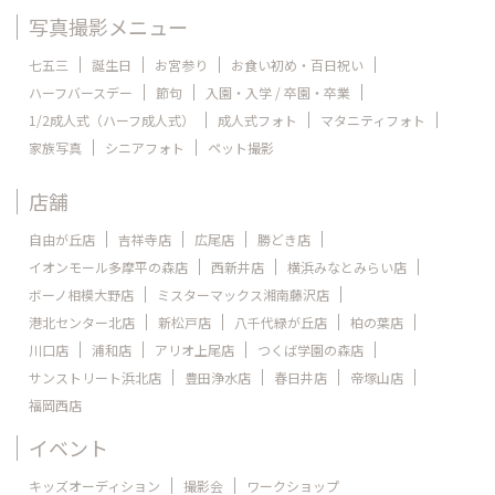
写真撮影メニュー
七五三
誕生日
お宮参り
お食い初め・百日祝い
ハーフバースデー
節句
入園・入学 / 卒園・卒業
1/2成人式（ハーフ成人式）
成人式フォト
マタニティフォト
家族写真
シニアフォト
ペット撮影
店舗
自由が丘店
吉祥寺店
広尾店
勝どき店
イオンモール多摩平の森店
西新井店
横浜みなとみらい店
ボーノ相模大野店
ミスターマックス湘南藤沢店
港北センター北店
新松戸店
八千代緑が丘店
柏の葉店
川口店
浦和店
アリオ上尾店
つくば学園の森店
サンストリート浜北店
豊田浄水店
春日井店
帝塚山店
福岡西店
イベント
キッズオーディション
撮影会
ワークショップ