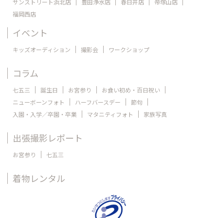
サンストリート浜北店
豊田浄水店
春日井店
帝塚山店
福岡西店
イベント
キッズオーディション
撮影会
ワークショップ
コラム
七五三
誕生日
お宮参り
お食い初め・百日祝い
ニューボーンフォト
ハーフバースデー
節句
入園・入学／卒園・卒業
マタニティフォト
家族写真
出張撮影レポート
お宮参り
七五三
着物レンタル