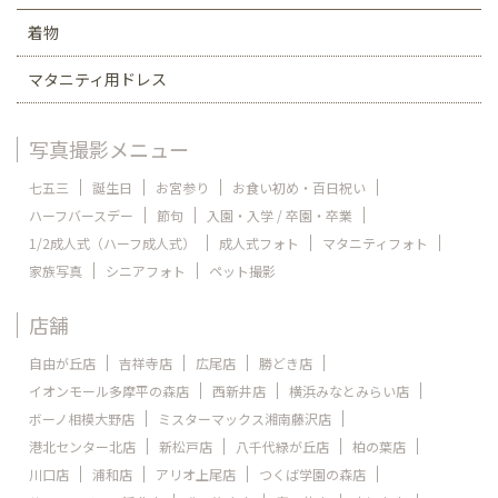
着物
マタニティ用ドレス
写真撮影メニュー
七五三
誕生日
お宮参り
お食い初め・百日祝い
ハーフバースデー
節句
入園・入学 / 卒園・卒業
1/2成人式（ハーフ成人式）
成人式フォト
マタニティフォト
家族写真
シニアフォト
ペット撮影
店舗
自由が丘店
吉祥寺店
広尾店
勝どき店
イオンモール多摩平の森店
西新井店
横浜みなとみらい店
ボーノ相模大野店
ミスターマックス湘南藤沢店
港北センター北店
新松戸店
八千代緑が丘店
柏の葉店
川口店
浦和店
アリオ上尾店
つくば学園の森店