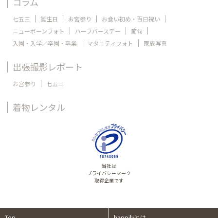
コラム
七五三
誕生日
お宮参り
お食い初め・百日祝い
ニューボーンフォト
ハーフバースデー
節句
入園・入学／卒園・卒業
マタニティフォト
家族写真
出張撮影レポート
お宮参り
七五三
着物レンタル
当社は
プライバシーマーク
取得企業です
Top
happilyとは