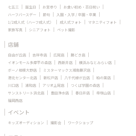
七五三
誕生日
お宮参り
お食い初め・百日祝い
ハーフバースデー
節句
入園・入学 / 卒園・卒業
1/2成人式（ハーフ成人式）
成人式フォト
マタニティフォト
家族写真
シニアフォト
ペット撮影
店舗
自由が丘店
吉祥寺店
広尾店
勝どき店
イオンモール多摩平の森店
西新井店
横浜みなとみらい店
ボーノ相模大野店
ミスターマックス湘南藤沢店
港北センター北店
新松戸店
八千代緑が丘店
柏の葉店
川口店
浦和店
アリオ上尾店
つくば学園の森店
サンストリート浜北店
豊田浄水店
春日井店
帝塚山店
福岡西店
イベント
キッズオーディション
撮影会
ワークショップ