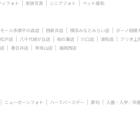
ティフォト
家族写真
シニアフォト
ペット撮影
モール多摩平の森店
西新井店
横浜みなとみらい店
ボーノ相模
松戸店
八千代緑が丘店
柏の葉店
川口店
浦和店
アリオ上
店
春日井店
帝塚山店
福岡西店
ニューボーンフォト
ハーフバースデー
節句
入園・入学／卒