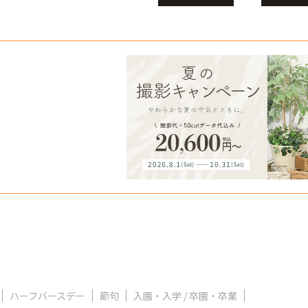
ハーフバースデー
節句
入園・入学 / 卒園・卒業