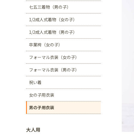
川口店
浦和店
七五三着物（男の子）
茨城県
1/2成人式着物（女の子）
つくば学園の森店
1/2成人式着物（男の子）
静岡県
卒業袴（女の子）
サンストリート浜北
フォーマル衣装（女の子）
愛知県
豊田浄水店
春日
フォーマル衣装（男の子）
大阪府
祝い着
帝塚山店
女の子用衣装
福岡県
男の子用衣装
福岡西店
大人用