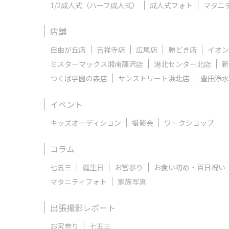
1/2成人式（ハーフ成人式）
成人式フォト
マタニ
店舗
自由が丘店
吉祥寺店
広尾店
勝どき店
イオン
ミスターマックス湘南藤沢店
港北センター北店
新
つくば学園の森店
サンストリート浜北店
豊田浄水
イベント
キッズオーディション
撮影会
ワークショップ
コラム
七五三
誕生日
お宮参り
お食い初め・百日祝い
マタニティフォト
家族写真
出張撮影レポート
お宮参り
七五三