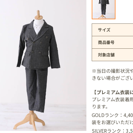
アリオ上尾店
サイズ
商品番号
店
対象店舗
井店
※当日の撮影状況
きない場合がござ
【プレミアム衣装
プレミアム衣装着
ります。
GOLDランク：4,
装をお選びいただ
SILVERランク：3