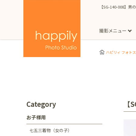
【SG-140-008】男
撮影メニュー
More
スタジオ撮影
Clothes
Store
ハピリィ フォト
お子様用
東京都
七五三
happilyとは
誕生日
予
七五三着物(女の子)
自由が丘店
広尾
1/2成人式（ハーフ
フォーマル衣装(女の
神奈川県
出張撮影
大人用
横浜みなとみらい店
Category
【S
着物
マタニティ
七五三
お宮参り
千葉県
お子様用
出張撮影レポート
新松戸店
八千代
七五三着物（女の子）
埼玉県