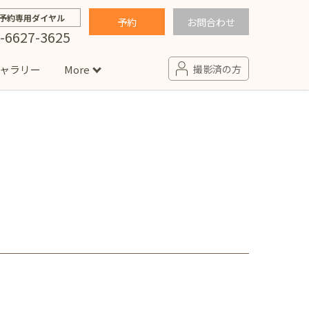
予約専用ダイヤル
予約
お問合わせ
-6627-3625
ャラリー
More
撮影済の方
せ
句
入園・入学／卒園・卒業
コラム
(男の子)
新井店
卒業袴(女の子)
ニアフォト
ペット撮影
の子用衣装
ター北店
プロフィール写真・宣材写真
ペット