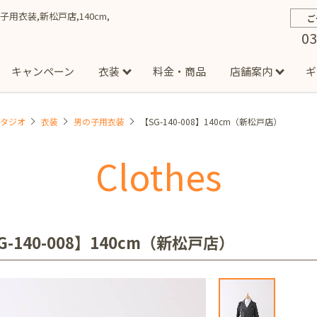
の子用衣装,新松戸店,140cm,
ご
03
キャンペーン
衣装
料金・商品
店舗案内
ギ
スタジオ
衣装
男の子用衣装
【SG-140-008】140cm（新松戸店）
約から撮影までの流れ
お宮参り
お食い初め・百日祝い
イベント撮影
ハーフバースデー
よくある質問
お知ら
節
Clothes
店
七五三着物(男の子)
勝どき店
吉祥寺店
1/2成人式着物(女の子)
イオンモール多摩平の森店
1/2成人式着物
西
成人式）
成人式フォト
マタニティフォト
家族写真
シ
子)
フォーマル衣装(男の子)
祝い着
女の子用衣装
男
ボーノ相模大野店
ミスターマックス湘南藤沢店
港北セン
G-140-008】140cm（新松戸店）
用ドレス
入園・入学／卒園・卒業
ファミリーフォト
誕生日
緑が丘店
柏の葉店