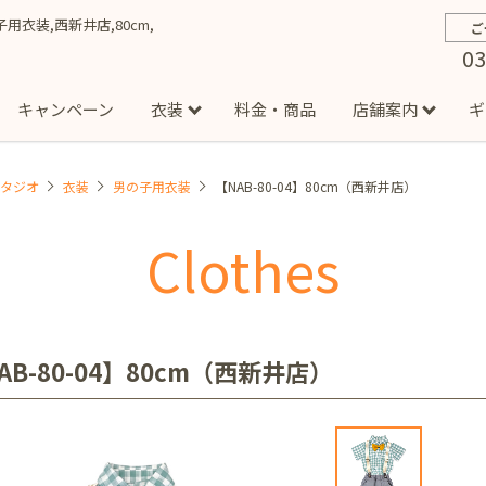
の子用衣装,西新井店,80cm,
ご
03
キャンペーン
衣装
料金・商品
店舗案内
ギ
スタジオ
衣装
男の子用衣装
【NAB-80-04】80cm（西新井店）
約から撮影までの流れ
お宮参り
お食い初め・百日祝い
イベント撮影
ハーフバースデー
よくある質問
お知ら
節
Clothes
店
七五三着物(男の子)
勝どき店
吉祥寺店
1/2成人式着物(女の子)
イオンモール多摩平の森店
1/2成人式着物
西
成人式）
成人式フォト
マタニティフォト
家族写真
シ
子)
フォーマル衣装(男の子)
祝い着
女の子用衣装
男
ボーノ相模大野店
ミスターマックス湘南藤沢店
港北セン
AB-80-04】80cm（西新井店）
用ドレス
入園・入学／卒園・卒業
ファミリーフォト
誕生日
緑が丘店
柏の葉店