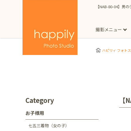
【NAB-80-04】男
撮影メニュー
More
スタジオ撮影
Clothes
Store
ハピリィ フォト
お子様用
東京都
七五三
happilyとは
誕生日
予
七五三着物(女の子)
自由が丘店
広尾
1/2成人式（ハーフ
フォーマル衣装(女の
神奈川県
出張撮影
大人用
横浜みなとみらい店
Category
【N
着物
マタニティ
七五三
お宮参り
千葉県
お子様用
出張撮影レポート
新松戸店
八千代
七五三着物（女の子）
埼玉県