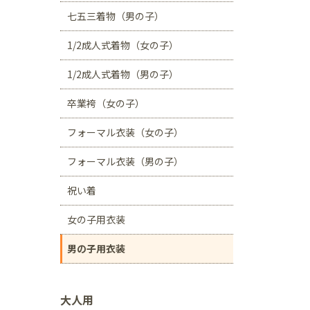
川口店
浦和店
七五三着物（男の子）
茨城県
1/2成人式着物（女の子）
つくば学園の森店
1/2成人式着物（男の子）
静岡県
卒業袴（女の子）
サンストリート浜北
フォーマル衣装（女の子）
愛知県
豊田浄水店
春日
フォーマル衣装（男の子）
大阪府
祝い着
帝塚山店
女の子用衣装
福岡県
男の子用衣装
福岡西店
大人用