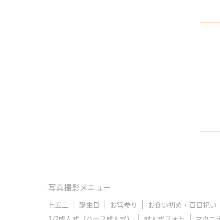
写真撮影メニュー
七五三
誕生日
お宮参り
お食い初め・百日祝い
1/2成人式（ハーフ成人式）
成人式フォト
マタニ