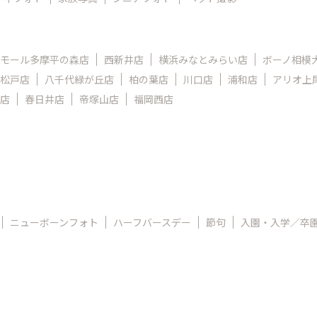
モール多摩平の森店
西新井店
横浜みなとみらい店
ボーノ相模
松戸店
八千代緑が丘店
柏の葉店
川口店
浦和店
アリオ上
店
春日井店
帝塚山店
福岡西店
ニューボーンフォト
ハーフバースデー
節句
入園・入学／卒