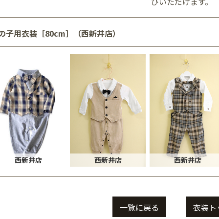
びいただけます。
の子用衣装［80cm］（西新井店）
西新井店
西新井店
西新井店
一覧に戻る
衣装ト