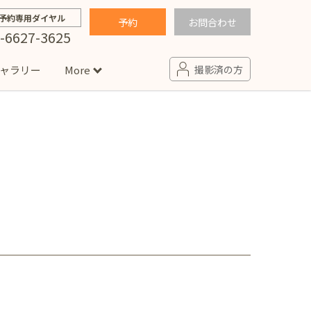
予約専用ダイヤル
予約
お問合わせ
-6627-3625
ャラリー
More
撮影済の方
せ
句
入園・入学／卒園・卒業
コラム
(男の子)
新井店
卒業袴(女の子)
ニアフォト
ペット撮影
の子用衣装
ター北店
プロフィール写真・宣材写真
ペット