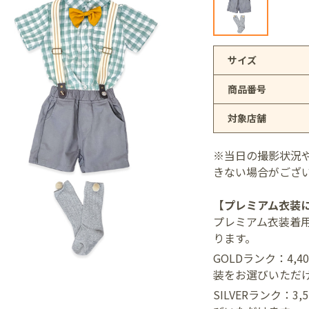
アリオ上尾店
サイズ
商品番号
店
対象店舗
※当日の撮影状況
井店
きない場合がござ
【プレミアム衣装
プレミアム衣装着
ります。
GOLDランク：4,
装をお選びいただ
SILVERランク：3