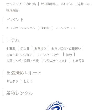
サンストリート浜北店
豊田浄水店
春日井店
帝塚山店
福岡西店
イベント
キッズオーディション
撮影会
ワークショップ
コラム
七五三
誕生日
お宮参り
お食い初め・百日祝い
ニューボーンフォト
ハーフバースデー
節句
入園・入学／卒園・卒業
マタニティフォト
家族写真
出張撮影レポート
お宮参り
七五三
着物レンタル