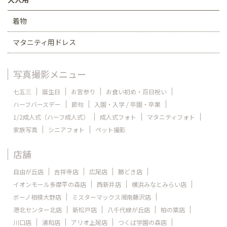
着物
マタニティ用ドレス
写真撮影メニュー
七五三
誕生日
お宮参り
お食い初め・百日祝い
ハーフバースデー
節句
入園・入学 / 卒園・卒業
1/2成人式（ハーフ成人式）
成人式フォト
マタニティフォト
家族写真
シニアフォト
ペット撮影
店舗
自由が丘店
吉祥寺店
広尾店
勝どき店
イオンモール多摩平の森店
西新井店
横浜みなとみらい店
ボーノ相模大野店
ミスターマックス湘南藤沢店
港北センター北店
新松戸店
八千代緑が丘店
柏の葉店
川口店
浦和店
アリオ上尾店
つくば学園の森店