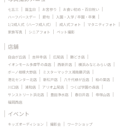
七五三
誕生日
お宮参り
お食い初め・百日祝い
ハーフバースデー
節句
入園・入学 / 卒園・卒業
1/2成人式（ハーフ成人式）
成人式フォト
マタニティフォト
家族写真
シニアフォト
ペット撮影
店舗
自由が丘店
吉祥寺店
広尾店
勝どき店
イオンモール多摩平の森店
西新井店
横浜みなとみらい店
ボーノ相模大野店
ミスターマックス湘南藤沢店
港北センター北店
新松戸店
八千代緑が丘店
柏の葉店
川口店
浦和店
アリオ上尾店
つくば学園の森店
サンストリート浜北店
豊田浄水店
春日井店
帝塚山店
福岡西店
イベント
キッズオーディション
撮影会
ワークショップ