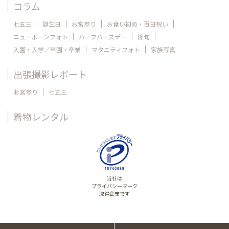
コラム
七五三
誕生日
お宮参り
お食い初め・百日祝い
ニューボーンフォト
ハーフバースデー
節句
入園・入学／卒園・卒業
マタニティフォト
家族写真
出張撮影レポート
お宮参り
七五三
着物レンタル
当社は
プライバシーマーク
取得企業です