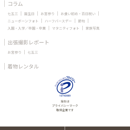
コラム
七五三
誕生日
お宮参り
お食い初め・百日祝い
ニューボーンフォト
ハーフバースデー
節句
入園・入学／卒園・卒業
マタニティフォト
家族写真
出張撮影レポート
お宮参り
七五三
着物レンタル
当社は
プライバシーマーク
取得企業です