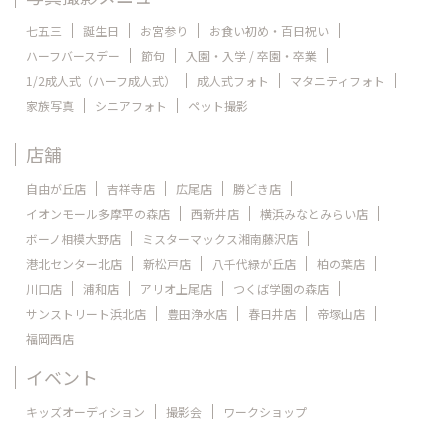
七五三
誕生日
お宮参り
お食い初め・百日祝い
ハーフバースデー
節句
入園・入学 / 卒園・卒業
1/2成人式（ハーフ成人式）
成人式フォト
マタニティフォト
家族写真
シニアフォト
ペット撮影
店舗
自由が丘店
吉祥寺店
広尾店
勝どき店
イオンモール多摩平の森店
西新井店
横浜みなとみらい店
ボーノ相模大野店
ミスターマックス湘南藤沢店
港北センター北店
新松戸店
八千代緑が丘店
柏の葉店
川口店
浦和店
アリオ上尾店
つくば学園の森店
サンストリート浜北店
豊田浄水店
春日井店
帝塚山店
福岡西店
イベント
キッズオーディション
撮影会
ワークショップ