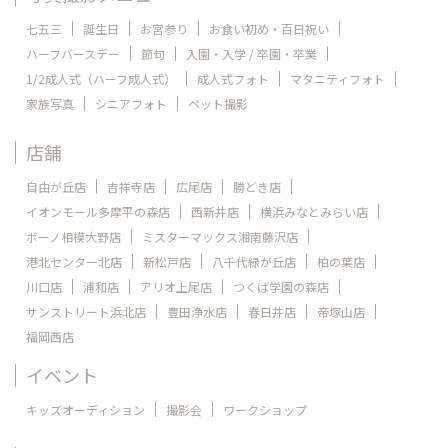
七五三
誕生日
お宮参り
お食い初め・百日祝い
ハーフバースデー
節句
入園・入学 / 卒園・卒業
1/2成人式（ハーフ成人式）
成人式フォト
マタニティフォト
家族写真
シニアフォト
ペット撮影
店舗
自由が丘店
吉祥寺店
広尾店
勝どき店
イオンモール多摩平の森店
西新井店
横浜みなとみらい店
ボーノ相模大野店
ミスターマックス湘南藤沢店
港北センター北店
新松戸店
八千代緑が丘店
柏の葉店
川口店
浦和店
アリオ上尾店
つくば学園の森店
サンストリート浜北店
豊田浄水店
春日井店
帝塚山店
福岡西店
イベント
キッズオーディション
撮影会
ワークショップ