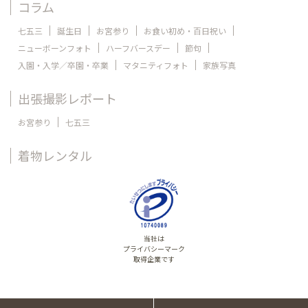
コラム
七五三
誕生日
お宮参り
お食い初め・百日祝い
ニューボーンフォト
ハーフバースデー
節句
入園・入学／卒園・卒業
マタニティフォト
家族写真
出張撮影レポート
お宮参り
七五三
着物レンタル
当社は
プライバシーマーク
取得企業です