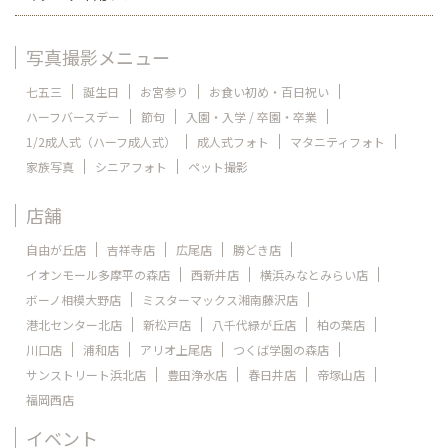
写真撮影メニュー
七五三
誕生日
お宮参り
お食い初め・百日祝い
ハーフバースデー
節句
入園・入学 / 卒園・卒業
1/2成人式（ハーフ成人式）
成人式フォト
マタニティフォト
家族写真
シニアフォト
ペット撮影
店舗
自由が丘店
吉祥寺店
広尾店
勝どき店
イオンモール多摩平の森店
西新井店
横浜みなとみらい店
ボーノ相模大野店
ミスターマックス湘南藤沢店
港北センター北店
新松戸店
八千代緑が丘店
柏の葉店
川口店
浦和店
アリオ上尾店
つくば学園の森店
サンストリート浜北店
豊田浄水店
春日井店
帝塚山店
福岡西店
イベント