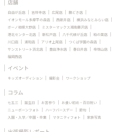
店舗
自由が丘店
吉祥寺店
広尾店
勝どき店
イオンモール多摩平の森店
西新井店
横浜みなとみらい店
ボーノ相模大野店
ミスターマックス湘南藤沢店
港北センター北店
新松戸店
八千代緑が丘店
柏の葉店
川口店
浦和店
アリオ上尾店
つくば学園の森店
サンストリート浜北店
豊田浄水店
春日井店
帝塚山店
福岡西店
イベント
キッズオーディション
撮影会
ワークショップ
コラム
七五三
誕生日
お宮参り
お食い初め・百日祝い
ニューボーンフォト
ハーフバースデー
節句
入園・入学／卒園・卒業
マタニティフォト
家族写真
出張撮影レポート