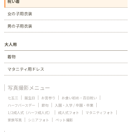
祝い着
女の子用衣装
男の子用衣装
大人用
着物
マタニティ用ドレス
写真撮影メニュー
七五三
誕生日
お宮参り
お食い初め・百日祝い
ハーフバースデー
節句
入園・入学 / 卒園・卒業
1/2成人式（ハーフ成人式）
成人式フォト
マタニティフォト
家族写真
シニアフォト
ペット撮影