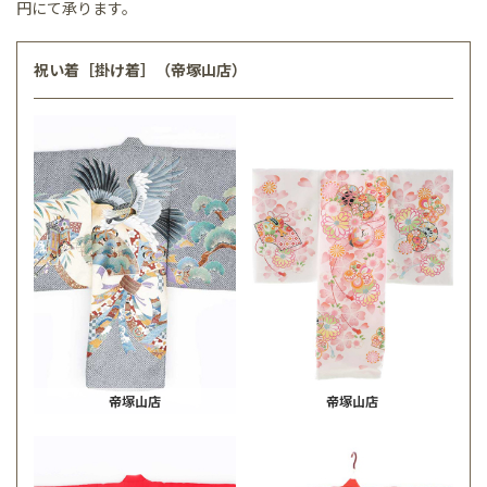
円にて承ります。
祝い着［掛け着］（帝塚山店）
帝塚山店
帝塚山店