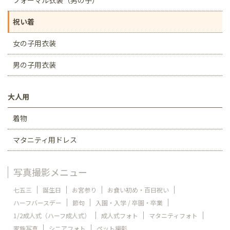
フォーマル衣装（男の子）
祝い着
女の子用衣装
男の子用衣装
大人用
着物
マタニティ用ドレス
写真撮影メニュー
七五三
誕生日
お宮参り
お食い初め・百日祝い
ハーフバースデー
節句
入園・入学 / 卒園・卒業
1/2成人式（ハーフ成人式）
成人式フォト
マタニティフォト
家族写真
シニアフォト
ペット撮影