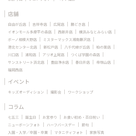
店舗
自由が丘店
吉祥寺店
広尾店
勝どき店
イオンモール多摩平の森店
西新井店
横浜みなとみらい店
ボーノ相模大野店
ミスターマックス湘南藤沢店
港北センター北店
新松戸店
八千代緑が丘店
柏の葉店
川口店
浦和店
アリオ上尾店
つくば学園の森店
サンストリート浜北店
豊田浄水店
春日井店
帝塚山店
福岡西店
イベント
キッズオーディション
撮影会
ワークショップ
コラム
七五三
誕生日
お宮参り
お食い初め・百日祝い
ニューボーンフォト
ハーフバースデー
節句
入園・入学／卒園・卒業
マタニティフォト
家族写真