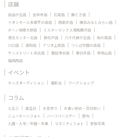
店舗
自由が丘店
吉祥寺店
広尾店
勝どき店
イオンモール多摩平の森店
西新井店
横浜みなとみらい店
ボーノ相模大野店
ミスターマックス湘南藤沢店
港北センター北店
新松戸店
八千代緑が丘店
柏の葉店
川口店
浦和店
アリオ上尾店
つくば学園の森店
サンストリート浜北店
豊田浄水店
春日井店
帝塚山店
福岡西店
イベント
キッズオーディション
撮影会
ワークショップ
コラム
七五三
誕生日
お宮参り
お食い初め・百日祝い
ニューボーンフォト
ハーフバースデー
節句
入園・入学／卒園・卒業
マタニティフォト
家族写真