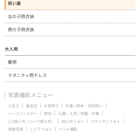
祝い着
女の子用衣装
男の子用衣装
大人用
着物
マタニティ用ドレス
写真撮影メニュー
七五三
誕生日
お宮参り
お食い初め・百日祝い
ハーフバースデー
節句
入園・入学 / 卒園・卒業
1/2成人式（ハーフ成人式）
成人式フォト
マタニティフォト
家族写真
シニアフォト
ペット撮影