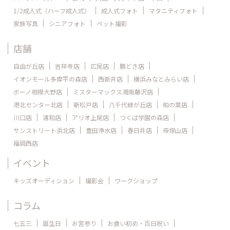
1/2成人式（ハーフ成人式）
成人式フォト
マタニティフォト
家族写真
シニアフォト
ペット撮影
店舗
自由が丘店
吉祥寺店
広尾店
勝どき店
イオンモール多摩平の森店
西新井店
横浜みなとみらい店
ボーノ相模大野店
ミスターマックス湘南藤沢店
港北センター北店
新松戸店
八千代緑が丘店
柏の葉店
川口店
浦和店
アリオ上尾店
つくば学園の森店
サンストリート浜北店
豊田浄水店
春日井店
帝塚山店
福岡西店
イベント
キッズオーディション
撮影会
ワークショップ
コラム
七五三
誕生日
お宮参り
お食い初め・百日祝い