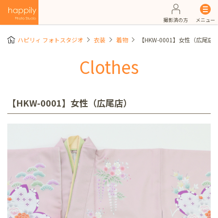
撮影済の方
メニュー
ハピリィ フォトスタジオ
衣装
着物
【HKW-0001】女性（広尾店
Clothes
【HKW-0001】女性（広尾店）