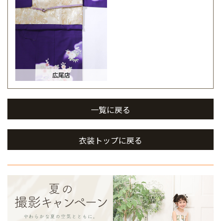
広尾店
一覧に戻る
衣装トップに戻る