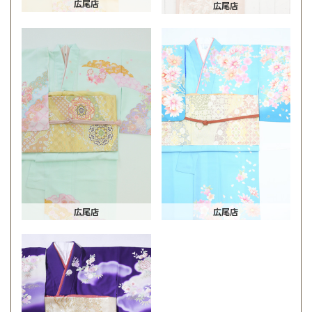
広尾店
広尾店
広尾店
広尾店