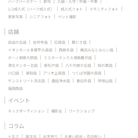
ハーフバースデー
節句
入園・入学 / 卒園・卒業
1/2成人式（ハーフ成人式）
成人式フォト
マタニティフォト
家族写真
シニアフォト
ペット撮影
店舗
自由が丘店
吉祥寺店
広尾店
勝どき店
イオンモール多摩平の森店
西新井店
横浜みなとみらい店
ボーノ相模大野店
ミスターマックス湘南藤沢店
港北センター北店
新松戸店
八千代緑が丘店
柏の葉店
川口店
浦和店
アリオ上尾店
つくば学園の森店
サンストリート浜北店
豊田浄水店
春日井店
帝塚山店
福岡西店
イベント
キッズオーディション
撮影会
ワークショップ
コラム
七五三
誕生日
お宮参り
お食い初め・百日祝い