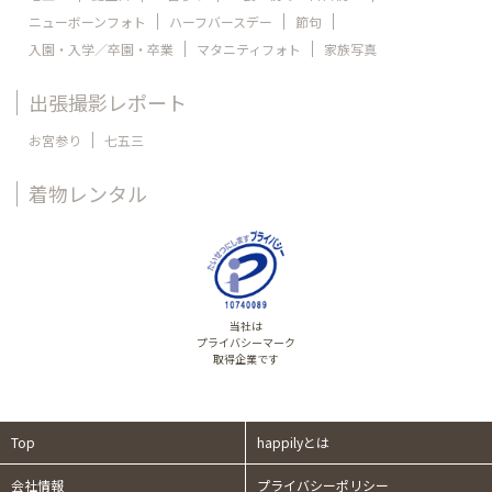
ニューボーンフォト
ハーフバースデー
節句
入園・入学／卒園・卒業
マタニティフォト
家族写真
出張撮影レポート
お宮参り
七五三
着物レンタル
当社は
プライバシーマーク
取得企業です
Top
happilyとは
会社情報
プライバシーポリシー