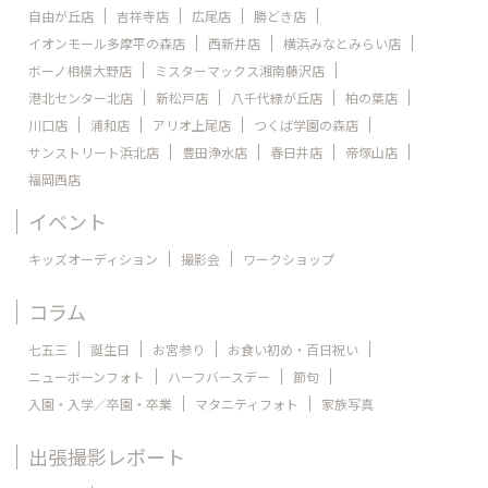
自由が丘店
吉祥寺店
広尾店
勝どき店
イオンモール多摩平の森店
西新井店
横浜みなとみらい店
ボーノ相模大野店
ミスターマックス湘南藤沢店
港北センター北店
新松戸店
八千代緑が丘店
柏の葉店
川口店
浦和店
アリオ上尾店
つくば学園の森店
サンストリート浜北店
豊田浄水店
春日井店
帝塚山店
福岡西店
イベント
キッズオーディション
撮影会
ワークショップ
コラム
七五三
誕生日
お宮参り
お食い初め・百日祝い
ニューボーンフォト
ハーフバースデー
節句
入園・入学／卒園・卒業
マタニティフォト
家族写真
出張撮影レポート