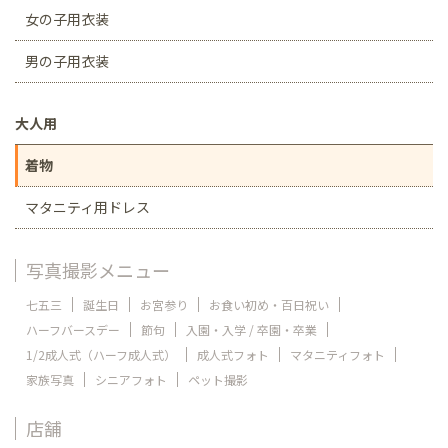
女の子用衣装
男の子用衣装
大人用
着物
マタニティ用ドレス
写真撮影メニュー
七五三
誕生日
お宮参り
お食い初め・百日祝い
ハーフバースデー
節句
入園・入学 / 卒園・卒業
1/2成人式（ハーフ成人式）
成人式フォト
マタニティフォト
家族写真
シニアフォト
ペット撮影
店舗