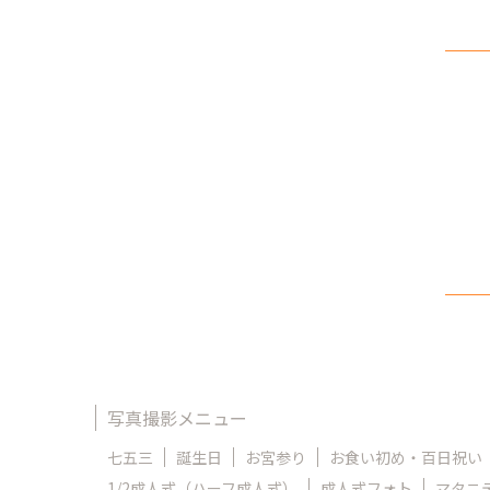
写真撮影メニュー
七五三
誕生日
お宮参り
お食い初め・百日祝い
1/2成人式（ハーフ成人式）
成人式フォト
マタニ