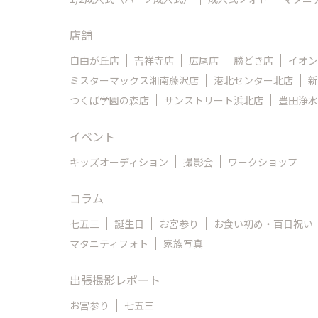
店舗
自由が丘店
吉祥寺店
広尾店
勝どき店
イオン
ミスターマックス湘南藤沢店
港北センター北店
新
つくば学園の森店
サンストリート浜北店
豊田浄水
イベント
キッズオーディション
撮影会
ワークショップ
コラム
七五三
誕生日
お宮参り
お食い初め・百日祝い
マタニティフォト
家族写真
出張撮影レポート
お宮参り
七五三