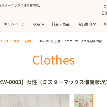
物,ミスターマックス湘南藤沢店,
ご
03
キャンペーン
衣装
料金・商品
店舗案内
ギ
スタジオ
衣装
着物
【FKW-0003】女性（ミスターマックス湘南藤沢店）
約から撮影までの流れ
お宮参り
お食い初め・百日祝い
イベント撮影
ハーフバースデー
よくある質問
お知ら
節
Clothes
店
七五三着物(男の子)
勝どき店
吉祥寺店
1/2成人式着物(女の子)
イオンモール多摩平の森店
1/2成人式着物
西
成人式）
成人式フォト
マタニティフォト
家族写真
シ
子)
フォーマル衣装(男の子)
祝い着
女の子用衣装
男
ボーノ相模大野店
ミスターマックス湘南藤沢店
港北セン
KW-0003】女性（ミスターマックス湘南藤沢
用ドレス
入園・入学／卒園・卒業
ファミリーフォト
誕生日
緑が丘店
柏の葉店