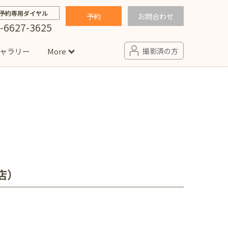
予約専用ダイヤル
予約
お問合わせ
-6627-3625
ャラリー
More
撮影済の方
せ
句
入園・入学／卒園・卒業
コラム
(男の子)
新井店
卒業袴(女の子)
ニアフォト
ペット撮影
の子用衣装
ター北店
店）
プロフィール写真・宣材写真
ペット