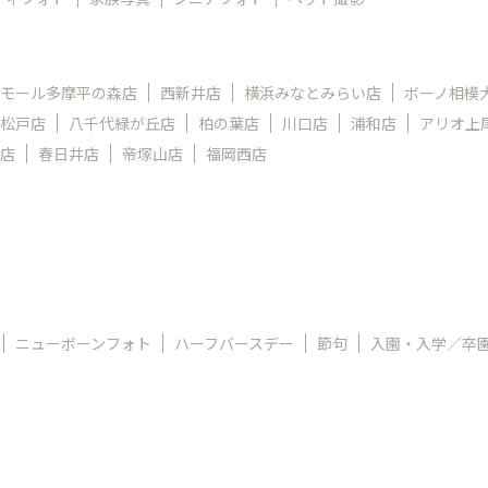
モール多摩平の森店
西新井店
横浜みなとみらい店
ボーノ相模
松戸店
八千代緑が丘店
柏の葉店
川口店
浦和店
アリオ上
店
春日井店
帝塚山店
福岡西店
ニューボーンフォト
ハーフバースデー
節句
入園・入学／卒