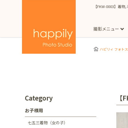
【FKW-0003】着
撮影メニュー
More
スタジオ撮影
Clothes
Store
ハピリィ フォト
お子様用
東京都
七五三
happilyとは
誕生日
予
七五三着物(女の子)
自由が丘店
広尾
1/2成人式（ハーフ
フォーマル衣装(女の
神奈川県
出張撮影
大人用
横浜みなとみらい店
Category
【F
着物
マタニティ
七五三
お宮参り
千葉県
お子様用
出張撮影レポート
新松戸店
八千代
七五三着物（女の子）
埼玉県