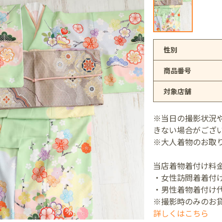
アリオ上尾店
性別
商品番号
店
対象店舗
井店
※当日の撮影状況
きない場合がござ
※大人着物のお取
当店着物着付け料
・女性訪問着着付け
・男性着物着付け代
※撮影時のみのお
詳しくはこちら