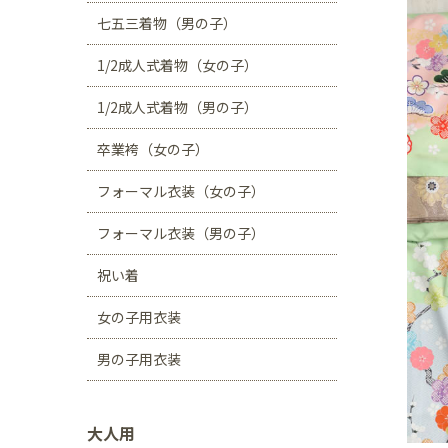
川口店
浦和店
七五三着物（男の子）
茨城県
1/2成人式着物（女の子）
つくば学園の森店
1/2成人式着物（男の子）
静岡県
卒業袴（女の子）
サンストリート浜北
フォーマル衣装（女の子）
愛知県
豊田浄水店
春日
フォーマル衣装（男の子）
大阪府
祝い着
帝塚山店
女の子用衣装
福岡県
男の子用衣装
福岡西店
大人用