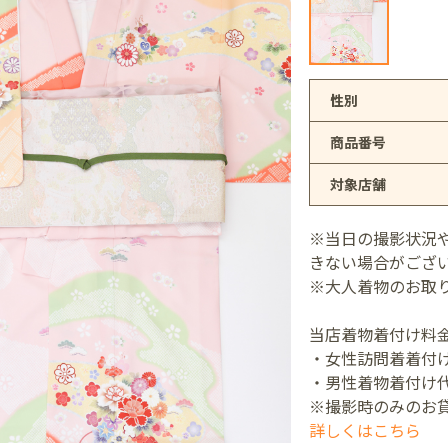
アリオ上尾店
性別
商品番号
店
対象店舗
井店
※当日の撮影状況
きない場合がござ
※大人着物のお取
当店着物着付け料
・女性訪問着着付け
・男性着物着付け代
※撮影時のみのお
詳しくはこちら