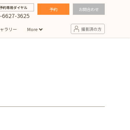
予約専用ダイヤル
予約
お問合わせ
-6627-3625
ャラリー
More
撮影済の方
せ
句
入園・入学／卒園・卒業
コラム
(男の子)
新井店
卒業袴(女の子)
ニアフォト
ペット撮影
の子用衣装
ター北店
）
プロフィール写真・宣材写真
ペット