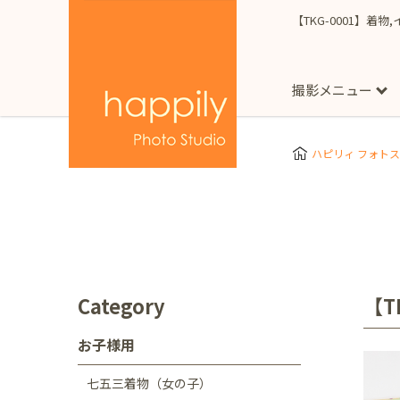
【TKG-0001】着
撮影メニュー
More
スタジオ撮影
Clothes
Store
ハピリィ フォト
お子様用
東京都
七五三
happilyとは
誕生日
予
七五三着物(女の子)
自由が丘店
広尾
1/2成人式（ハーフ
フォーマル衣装(女の
神奈川県
出張撮影
大人用
横浜みなとみらい店
Category
【T
着物
マタニティ
七五三
お宮参り
千葉県
お子様用
出張撮影レポート
新松戸店
八千代
七五三着物（女の子）
埼玉県