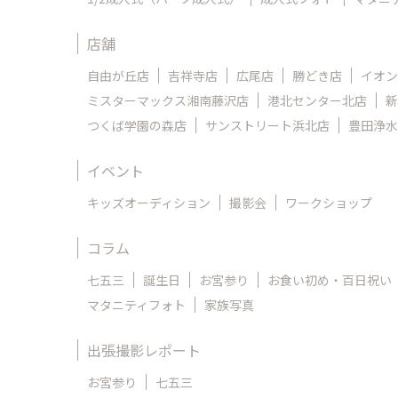
店舗
自由が丘店
吉祥寺店
広尾店
勝どき店
イオン
ミスターマックス湘南藤沢店
港北センター北店
新
つくば学園の森店
サンストリート浜北店
豊田浄水
イベント
キッズオーディション
撮影会
ワークショップ
コラム
七五三
誕生日
お宮参り
お食い初め・百日祝い
マタニティフォト
家族写真
出張撮影レポート
お宮参り
七五三