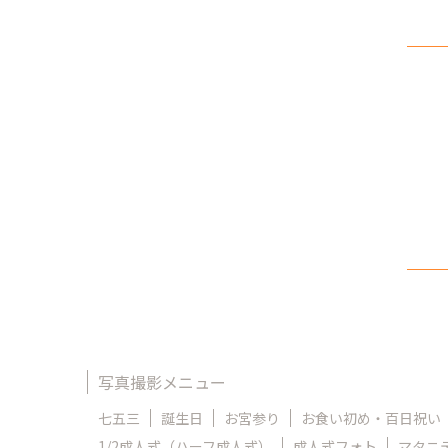
写真撮影メニュー
七五三
誕生日
お宮参り
お食い初め・百日祝い
1/2成人式（ハーフ成人式）
成人式フォト
マタニ