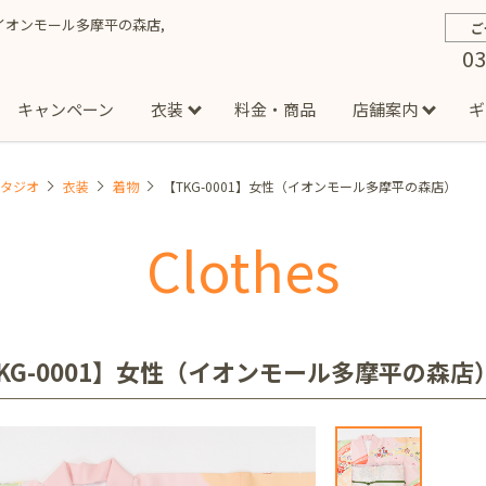
物,イオンモール多摩平の森店,
ご
03
キャンペーン
衣装
料金・商品
店舗案内
ギ
スタジオ
衣装
着物
【TKG-0001】女性（イオンモール多摩平の森店）
約から撮影までの流れ
お宮参り
お食い初め・百日祝い
イベント撮影
ハーフバースデー
よくある質問
お知ら
節
Clothes
店
七五三着物(男の子)
勝どき店
吉祥寺店
1/2成人式着物(女の子)
イオンモール多摩平の森店
1/2成人式着物
西
成人式）
成人式フォト
マタニティフォト
家族写真
シ
子)
フォーマル衣装(男の子)
祝い着
女の子用衣装
男
ボーノ相模大野店
ミスターマックス湘南藤沢店
港北セン
KG-0001】女性（イオンモール多摩平の森店
用ドレス
入園・入学／卒園・卒業
ファミリーフォト
誕生日
緑が丘店
柏の葉店