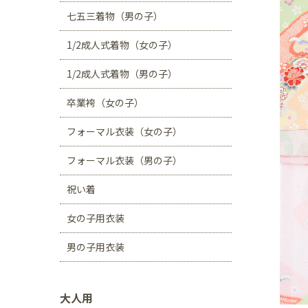
川口店
浦和店
七五三着物（男の子）
茨城県
1/2成人式着物（女の子）
つくば学園の森店
1/2成人式着物（男の子）
静岡県
卒業袴（女の子）
サンストリート浜北
フォーマル衣装（女の子）
愛知県
豊田浄水店
春日
フォーマル衣装（男の子）
大阪府
祝い着
帝塚山店
女の子用衣装
福岡県
男の子用衣装
福岡西店
大人用