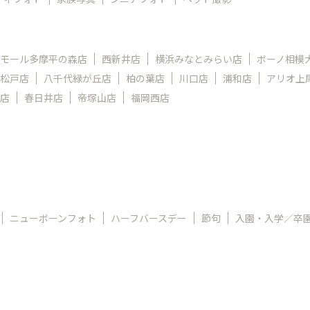
モール多摩平の森店
西新井店
横浜みなとみらい店
ボーノ相模
松戸店
八千代緑が丘店
柏の葉店
川口店
浦和店
アリオ上
店
春日井店
帝塚山店
福岡西店
ニューボーンフォト
ハーフバースデー
節句
入園・入学／卒