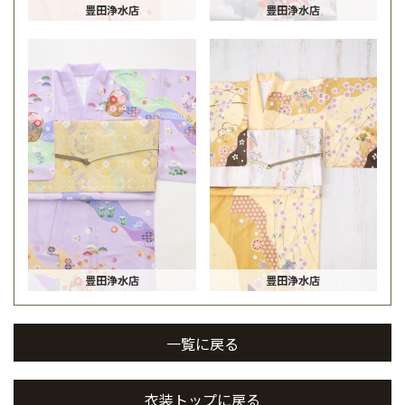
豊田浄水店
豊田浄水店
豊田浄水店
豊田浄水店
一覧に戻る
衣装トップに戻る