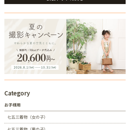
Category
お子様用
七五三着物（女の子）
七五三着物（男の子）