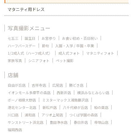
マタニティ用ドレス
写真撮影メニュー
七五三
誕生日
お宮参り
お食い初め・百日祝い
ハーフバースデー
節句
入園・入学 / 卒園・卒業
1/2成人式（ハーフ成人式）
成人式フォト
マタニティフォト
家族写真
シニアフォト
ペット撮影
店舗
自由が丘店
吉祥寺店
広尾店
勝どき店
イオンモール多摩平の森店
西新井店
横浜みなとみらい店
ボーノ相模大野店
ミスターマックス湘南藤沢店
港北センター北店
新松戸店
八千代緑が丘店
柏の葉店
川口店
浦和店
アリオ上尾店
つくば学園の森店
サンストリート浜北店
豊田浄水店
春日井店
帝塚山店
福岡西店