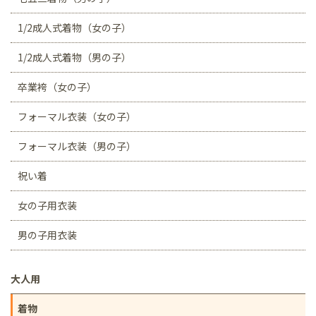
1/2成人式着物（女の子）
1/2成人式着物（男の子）
卒業袴（女の子）
フォーマル衣装（女の子）
フォーマル衣装（男の子）
祝い着
女の子用衣装
男の子用衣装
大人用
着物