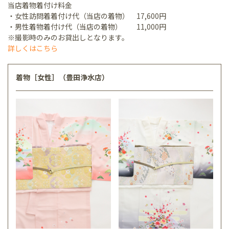
当店着物着付け料金
・女性訪問着着付け代（当店の着物） 17,600円
・男性着物着付け代（当店の着物） 11,000円
※撮影時のみのお貸出しとなります。
詳しくはこちら
着物［女性］（豊田浄水店）