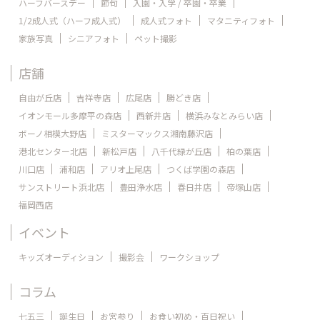
ハーフバースデー
節句
入園・入学 / 卒園・卒業
1/2成人式（ハーフ成人式）
成人式フォト
マタニティフォト
家族写真
シニアフォト
ペット撮影
店舗
自由が丘店
吉祥寺店
広尾店
勝どき店
イオンモール多摩平の森店
西新井店
横浜みなとみらい店
ボーノ相模大野店
ミスターマックス湘南藤沢店
港北センター北店
新松戸店
八千代緑が丘店
柏の葉店
川口店
浦和店
アリオ上尾店
つくば学園の森店
サンストリート浜北店
豊田浄水店
春日井店
帝塚山店
福岡西店
イベント
キッズオーディション
撮影会
ワークショップ
コラム
七五三
誕生日
お宮参り
お食い初め・百日祝い