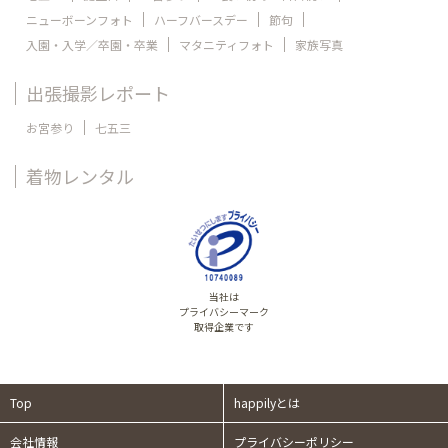
ニューボーンフォト
ハーフバースデー
節句
入園・入学／卒園・卒業
マタニティフォト
家族写真
出張撮影レポート
お宮参り
七五三
着物レンタル
当社は
プライバシーマーク
取得企業です
Top
happilyとは
会社情報
プライバシーポリシー