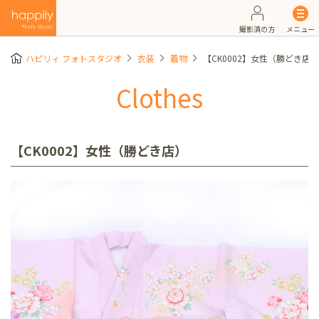
撮影済の方
メニュー
ハピリィ フォトスタジオ
衣装
着物
【CK0002】女性（勝どき店）
Clothes
【CK0002】女性（勝どき店）