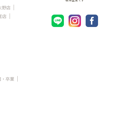
大野店
尾店
園・卒業