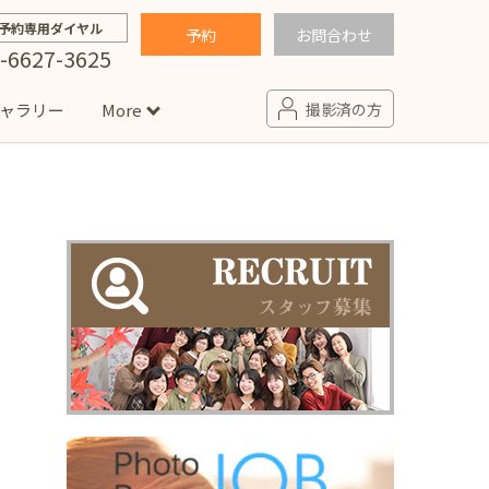
予約専用ダイヤル
予約
お問合わせ
-6627-3625
ャラリー
More
撮影済の方
せ
句
入園・入学／卒園・卒業
コラム
(男の子)
新井店
卒業袴(女の子)
ニアフォト
ペット撮影
の子用衣装
ター北店
プロフィール写真・宣材写真
ペット