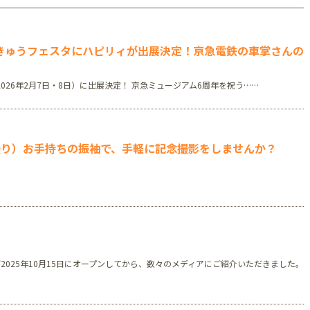
アリオ上尾店
けいきゅうフェスタにハピリィが出展決定！京急電鉄の車掌さんの
♪
（2026年2月7日・8日）に出展決定！ 京急ミュージアム6周年を祝う……
店
撮り）お手持ちの振袖で、手軽に記念撮影をしませんか？
井店
2025年10月15日にオープンしてから、数々のメディアにご紹介いただきました。