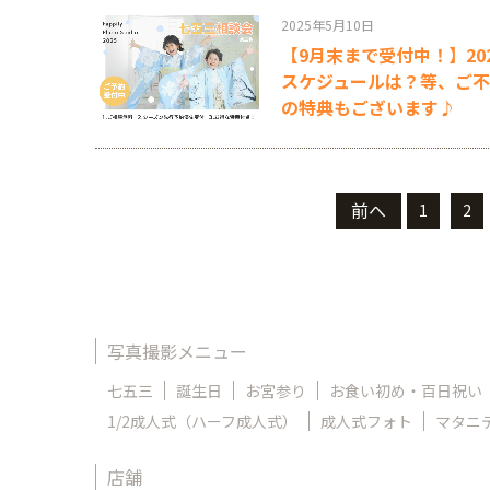
2025年5月10日
【9月末まで受付中！】2
スケジュールは？等、ご不
の特典もございます♪
前へ
1
2
写真撮影メニュー
七五三
誕生日
お宮参り
お食い初め・百日祝い
1/2成人式（ハーフ成人式）
成人式フォト
マタニ
店舗