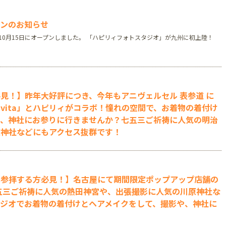
プンのお知らせ
店が10月15日にオープンしました。 「ハピリィフォトスタジオ」が九州に初上陸！
見！】昨年大好評につき、今年もアニヴェルセル 表参道 に
la vita」とハピリィがコラボ！憧れの空間で、お着物の着付け
や、神社にお参りに行きませんか？七五三ご祈祷に人気の明治
枝神社などにもアクセス抜群です！
へ参拝する方必見！】名古屋にて期間限定ポップアップ店舗の
五三ご祈祷に人気の熱田神宮や、出張撮影に人気の川原神社な
タジオでお着物の着付けとヘアメイクをして、撮影や、神社に