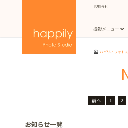
お知らせ
撮影メニュー
More
スタジオ撮影
Clothes
Store
ハピリィ フォト
お子様用
東京都
七五三
happilyとは
誕生日
予
七五三着物(女の子)
自由が丘店
広尾
1/2成人式（ハーフ
フォーマル衣装(女の
神奈川県
出張撮影
大人用
横浜みなとみらい店
着物
マタニティ
前へ
1
2
七五三
お宮参り
千葉県
出張撮影レポート
新松戸店
八千代
お知らせ一覧
埼玉県