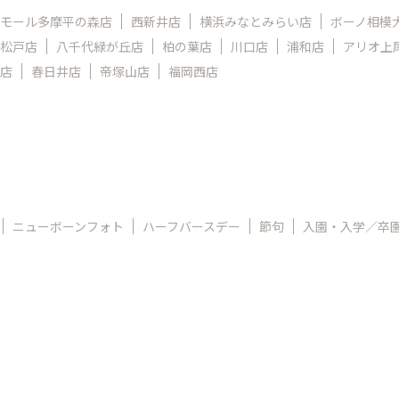
モール多摩平の森店
西新井店
横浜みなとみらい店
ボーノ相模
松戸店
八千代緑が丘店
柏の葉店
川口店
浦和店
アリオ上
店
春日井店
帝塚山店
福岡西店
ニューボーンフォト
ハーフバースデー
節句
入園・入学／卒