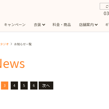
ご
03
キャンペーン
衣装
料金・商品
店舗案内
ギ
スタジオ
お知らせ一覧
約から撮影までの流れ
お宮参り
お食い初め・百日祝い
イベント撮影
ハーフバースデー
よくある質問
お知ら
節
News
店
七五三着物(男の子)
勝どき店
吉祥寺店
1/2成人式着物(女の子)
イオンモール多摩平の森店
1/2成人式着物
西
成人式）
成人式フォト
マタニティフォト
家族写真
シ
子)
フォーマル衣装(男の子)
祝い着
女の子用衣装
男
ボーノ相模大野店
ミスターマックス湘南藤沢店
港北セン
用ドレス
次へ
3
4
5
6
入園・入学／卒園・卒業
ファミリーフォト
誕生日
緑が丘店
柏の葉店