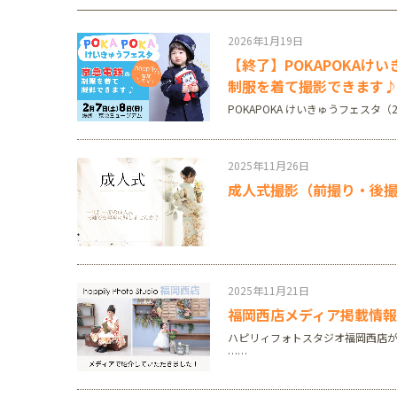
川口店
浦和店
2026年1月19日
茨城県
【終了】POKAPOKA
つくば学園の森店
制服を着て撮影できます
POKAPOKA けいきゅうフェスタ
静岡県
サンストリート浜北
2025年11月26日
愛知県
成人式撮影（前撮り・後
豊田浄水店
春日
大阪府
帝塚山店
2025年11月21日
福岡県
福岡西店メディア掲載情報
福岡西店
ハピリィフォトスタジオ福岡西店が
……