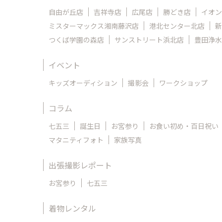
自由が丘店
吉祥寺店
広尾店
勝どき店
イオン
ミスターマックス湘南藤沢店
港北センター北店
新
つくば学園の森店
サンストリート浜北店
豊田浄水
イベント
キッズオーディション
撮影会
ワークショップ
コラム
七五三
誕生日
お宮参り
お食い初め・百日祝い
マタニティフォト
家族写真
出張撮影レポート
お宮参り
七五三
着物レンタル