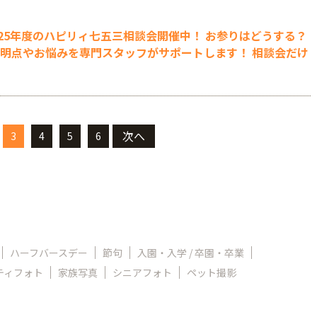
025年度のハピリィ七五三相談会開催中！ お参りはどうする？
明点やお悩みを専門スタッフがサポートします！ 相談会だけ
次へ
3
4
5
6
ハーフバースデー
節句
入園・入学 / 卒園・卒業
ティフォト
家族写真
シニアフォト
ペット撮影