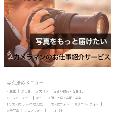
写真撮影メニュー
七五三
誕生日
お宮参り
お食い初め・百日祝い
ハーフバースデー
節句
入園・入学 / 卒園・卒業
1/2成人式（ハーフ成人式）
成人式フォト
マタニティフォト
家族写真
シニアフォト
ペット撮影