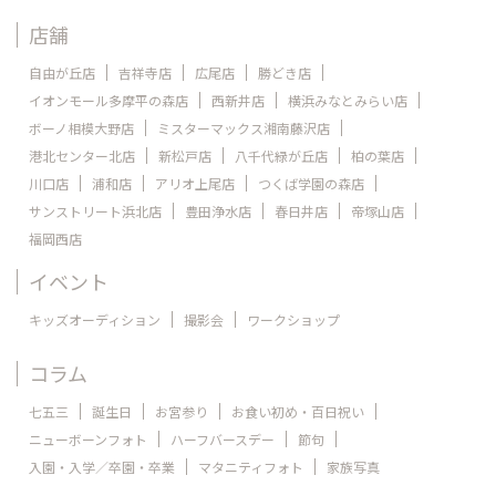
店舗
自由が丘店
吉祥寺店
広尾店
勝どき店
イオンモール多摩平の森店
西新井店
横浜みなとみらい店
ボーノ相模大野店
ミスターマックス湘南藤沢店
港北センター北店
新松戸店
八千代緑が丘店
柏の葉店
川口店
浦和店
アリオ上尾店
つくば学園の森店
サンストリート浜北店
豊田浄水店
春日井店
帝塚山店
福岡西店
イベント
キッズオーディション
撮影会
ワークショップ
コラム
七五三
誕生日
お宮参り
お食い初め・百日祝い
ニューボーンフォト
ハーフバースデー
節句
入園・入学／卒園・卒業
マタニティフォト
家族写真