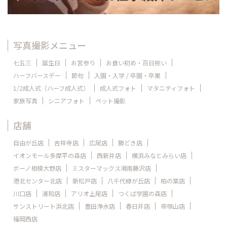
写真撮影メニュー
七五三
誕生日
お宮参り
お食い初め・百日祝い
ハーフバースデー
節句
入園・入学 / 卒園・卒業
1/2成人式（ハーフ成人式）
成人式フォト
マタニティフォト
家族写真
シニアフォト
ペット撮影
店舗
自由が丘店
吉祥寺店
広尾店
勝どき店
イオンモール多摩平の森店
西新井店
横浜みなとみらい店
ボーノ相模大野店
ミスターマックス湘南藤沢店
港北センター北店
新松戸店
八千代緑が丘店
柏の葉店
川口店
浦和店
アリオ上尾店
つくば学園の森店
サンストリート浜北店
豊田浄水店
春日井店
帝塚山店
福岡西店