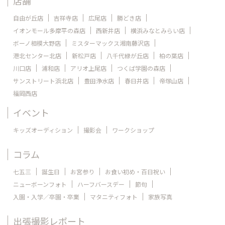
店舗
自由が丘店
吉祥寺店
広尾店
勝どき店
イオンモール多摩平の森店
西新井店
横浜みなとみらい店
ボーノ相模大野店
ミスターマックス湘南藤沢店
港北センター北店
新松戸店
八千代緑が丘店
柏の葉店
川口店
浦和店
アリオ上尾店
つくば学園の森店
サンストリート浜北店
豊田浄水店
春日井店
帝塚山店
福岡西店
イベント
キッズオーディション
撮影会
ワークショップ
コラム
七五三
誕生日
お宮参り
お食い初め・百日祝い
ニューボーンフォト
ハーフバースデー
節句
入園・入学／卒園・卒業
マタニティフォト
家族写真
出張撮影レポート