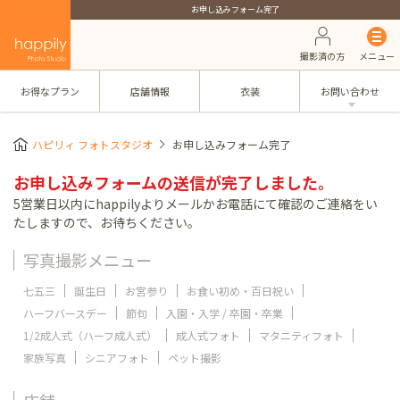
お申し込みフォーム完了
撮影済の方
メニュー
お得なプラン
店舗情報
衣装
お問い合わせ
ハピリィ フォトスタジオ
お申し込みフォーム完了
お申し込みフォームの送信が完了しました。
5営業日以内にhappilyよりメールかお電話にて確認のご連絡をい
たしますので、お待ちください。
写真撮影メニュー
七五三
誕生日
お宮参り
お食い初め・百日祝い
ハーフバースデー
節句
入園・入学 / 卒園・卒業
1/2成人式（ハーフ成人式）
成人式フォト
マタニティフォト
家族写真
シニアフォト
ペット撮影