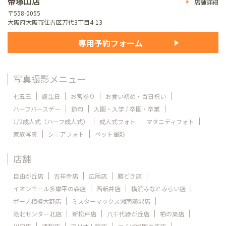
帝塚山店
店舗詳細
〒558-0055
大阪府大阪市住吉区万代3丁目4-13
専用予約フォーム
写真撮影メニュー
七五三
誕生日
お宮参り
お食い初め・百日祝い
ハーフバースデー
節句
入園・入学 / 卒園・卒業
1/2成人式（ハーフ成人式）
成人式フォト
マタニティフォト
家族写真
シニアフォト
ペット撮影
店舗
自由が丘店
吉祥寺店
広尾店
勝どき店
イオンモール多摩平の森店
西新井店
横浜みなとみらい店
ボーノ相模大野店
ミスターマックス湘南藤沢店
港北センター北店
新松戸店
八千代緑が丘店
柏の葉店