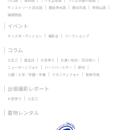
川口店
浦和店
アリオ上尾店
つくば学園の森店
サンストリート浜北店
豊田浄水店
春日井店
帝塚山店
福岡西店
イベント
キッズオーディション
撮影会
ワークショップ
コラム
七五三
誕生日
お宮参り
お食い初め・百日祝い
ニューボーンフォト
ハーフバースデー
節句
入園・入学／卒園・卒業
マタニティフォト
家族写真
出張撮影レポート
お宮参り
七五三
着物レンタル