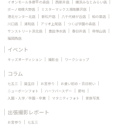
イオンモール多摩平の森店
西新井店
横浜みなとみらい店
ボーノ相模大野店
ミスターマックス湘南藤沢店
港北センター北店
新松戸店
八千代緑が丘店
柏の葉店
川口店
浦和店
アリオ上尾店
つくば学園の森店
サンストリート浜北店
豊田浄水店
春日井店
帝塚山店
福岡西店
イベント
キッズオーディション
撮影会
ワークショップ
コラム
七五三
誕生日
お宮参り
お食い初め・百日祝い
ニューボーンフォト
ハーフバースデー
節句
入園・入学／卒園・卒業
マタニティフォト
家族写真
出張撮影レポート
お宮参り
七五三