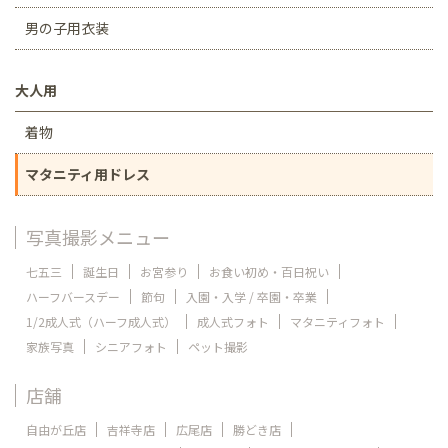
男の子用衣装
大人用
着物
マタニティ用ドレス
写真撮影メニュー
七五三
誕生日
お宮参り
お食い初め・百日祝い
ハーフバースデー
節句
入園・入学 / 卒園・卒業
1/2成人式（ハーフ成人式）
成人式フォト
マタニティフォト
家族写真
シニアフォト
ペット撮影
店舗
自由が丘店
吉祥寺店
広尾店
勝どき店