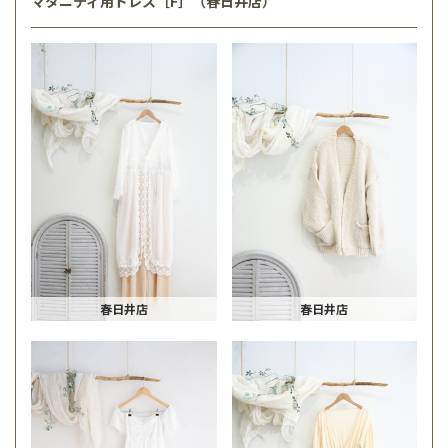
マタニティ用ドレス［F］（春日井店）
春日井店
春日井店