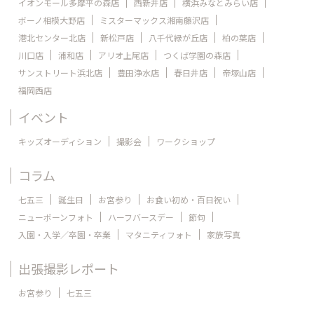
イオンモール多摩平の森店
西新井店
横浜みなとみらい店
ボーノ相模大野店
ミスターマックス湘南藤沢店
港北センター北店
新松戸店
八千代緑が丘店
柏の葉店
川口店
浦和店
アリオ上尾店
つくば学園の森店
サンストリート浜北店
豊田浄水店
春日井店
帝塚山店
福岡西店
イベント
キッズオーディション
撮影会
ワークショップ
コラム
七五三
誕生日
お宮参り
お食い初め・百日祝い
ニューボーンフォト
ハーフバースデー
節句
入園・入学／卒園・卒業
マタニティフォト
家族写真
出張撮影レポート
お宮参り
七五三