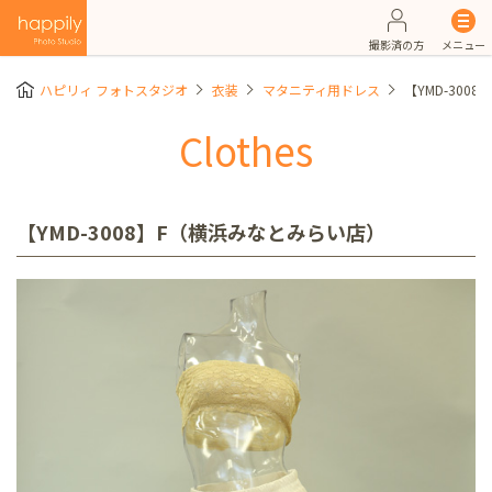
撮影済の方
メニュー
ハピリィ フォトスタジオ
衣装
マタニティ用ドレス
【YMD-300
Clothes
【YMD-3008】F（横浜みなとみらい店）