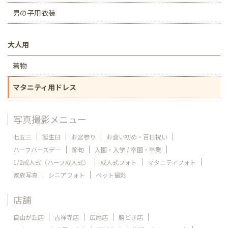
男の子用衣装
大人用
着物
マタニティ用ドレス
写真撮影メニュー
七五三
誕生日
お宮参り
お食い初め・百日祝い
ハーフバースデー
節句
入園・入学 / 卒園・卒業
1/2成人式（ハーフ成人式）
成人式フォト
マタニティフォト
家族写真
シニアフォト
ペット撮影
店舗
自由が丘店
吉祥寺店
広尾店
勝どき店