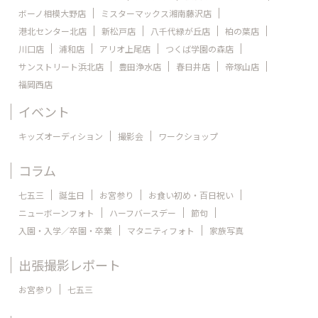
ボーノ相模大野店
ミスターマックス湘南藤沢店
港北センター北店
新松戸店
八千代緑が丘店
柏の葉店
川口店
浦和店
アリオ上尾店
つくば学園の森店
サンストリート浜北店
豊田浄水店
春日井店
帝塚山店
福岡西店
イベント
キッズオーディション
撮影会
ワークショップ
コラム
七五三
誕生日
お宮参り
お食い初め・百日祝い
ニューボーンフォト
ハーフバースデー
節句
入園・入学／卒園・卒業
マタニティフォト
家族写真
出張撮影レポート
お宮参り
七五三