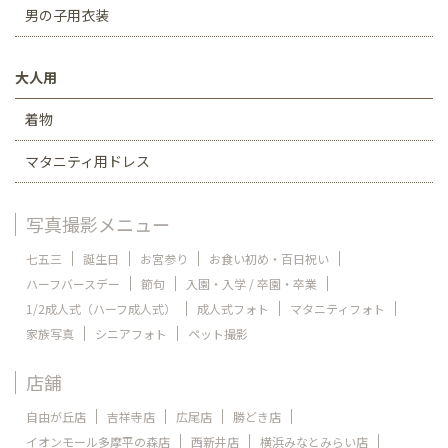
男の子用衣装
大人用
着物
マタニティ用ドレス
写真撮影メニュー
七五三
誕生日
お宮参り
お食い初め・百日祝い
ハーフバースデー
節句
入園・入学 / 卒園・卒業
1/2成人式（ハーフ成人式）
成人式フォト
マタニティフォト
家族写真
シニアフォト
ペット撮影
店舗
自由が丘店
吉祥寺店
広尾店
勝どき店
イオンモール多摩平の森店
西新井店
横浜みなとみらい店