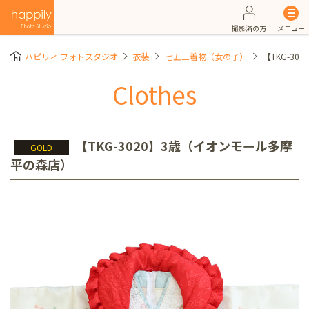
撮影済の方
メニュー
ハピリィ フォトスタジオ
衣装
七五三着物（女の子）
【TKG-3
Clothes
【TKG-3020】3歳（イオンモール多摩
GOLD
平の森店）