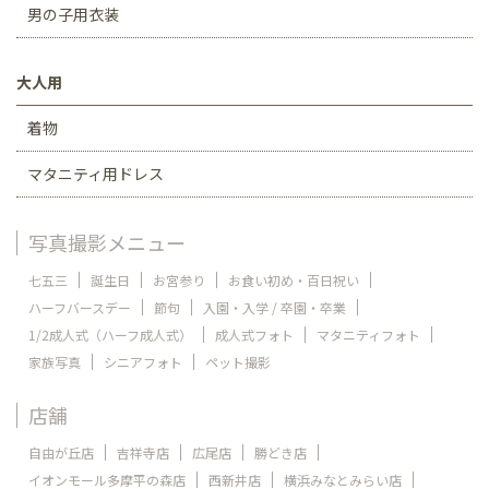
男の子用衣装
大人用
着物
マタニティ用ドレス
写真撮影メニュー
七五三
誕生日
お宮参り
お食い初め・百日祝い
ハーフバースデー
節句
入園・入学 / 卒園・卒業
1/2成人式（ハーフ成人式）
成人式フォト
マタニティフォト
家族写真
シニアフォト
ペット撮影
店舗
自由が丘店
吉祥寺店
広尾店
勝どき店
イオンモール多摩平の森店
西新井店
横浜みなとみらい店