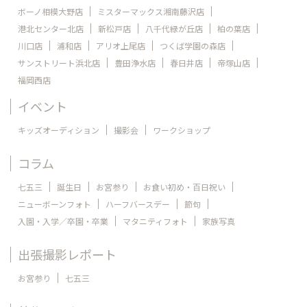
ボーノ相模大野店
ミスターマックス湘南藤沢店
港北センター北店
新松戸店
八千代緑が丘店
柏の葉店
川口店
浦和店
アリオ上尾店
つくば学園の森店
サンストリート浜北店
豊田浄水店
春日井店
帝塚山店
福岡西店
イベント
キッズオーディション
撮影会
ワークショップ
コラム
七五三
誕生日
お宮参り
お食い初め・百日祝い
ニューボーンフォト
ハーフバースデー
節句
入園・入学／卒園・卒業
マタニティフォト
家族写真
出張撮影レポート
お宮参り
七五三