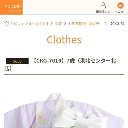
撮影済の方
メニュー
ハピリィ フォトスタジオ
衣装
七五三着物（女の子）
【CKG-7
Clothes
【CKG-7019】7歳（港北センター北
GOLD
店）