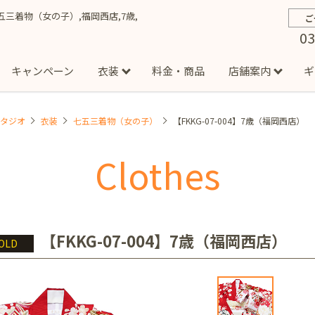
】七五三着物（女の子）,福岡西店,7歳,
ご
03
キャンペーン
衣装
料金・商品
店舗案内
ギ
スタジオ
衣装
七五三着物（女の子）
【FKKG-07-004】7歳（福岡西店）
約から撮影までの流れ
お宮参り
お食い初め・百日祝い
イベント撮影
ハーフバースデー
よくある質問
お知ら
節
Clothes
店
七五三着物(男の子)
勝どき店
吉祥寺店
1/2成人式着物(女の子)
イオンモール多摩平の森店
1/2成人式着物
西
成人式）
成人式フォト
マタニティフォト
家族写真
シ
子)
フォーマル衣装(男の子)
祝い着
女の子用衣装
男
ボーノ相模大野店
ミスターマックス湘南藤沢店
港北セン
【FKKG-07-004】7歳（福岡西店）
OLD
用ドレス
入園・入学／卒園・卒業
ファミリーフォト
誕生日
緑が丘店
柏の葉店