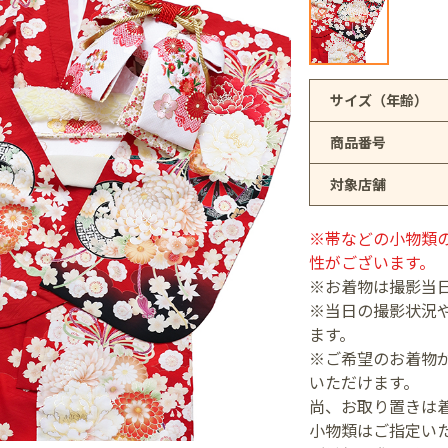
アリオ上尾店
サイズ（年齢）
商品番号
店
対象店舗
井店
※帯などの小物類
性がございます。
※お着物は撮影当
※当日の撮影状況
ます。
※ご希望のお着物が
いただけます。
尚、お取り置きは
小物類はご指定い