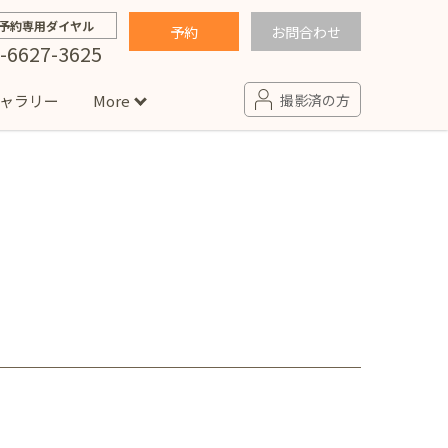
予約専用ダイヤル
予約
お問合わせ
-6627-3625
ャラリー
More
撮影済の方
せ
句
入園・入学／卒園・卒業
コラム
(男の子)
新井店
卒業袴(女の子)
ニアフォト
ペット撮影
の子用衣装
ター北店
プロフィール写真・宣材写真
ペット