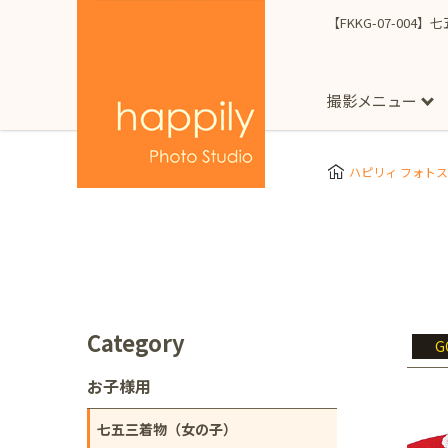
【FKKG-07-004
撮影メニュー
More
スタジオ撮影
Clothes
Store
ハピリィ フォト
お子様用
東京都
七五三
happilyとは
誕生日
予
七五三着物(女の子)
自由が丘店
広尾
1/2成人式（ハーフ
フォーマル衣装(女の
神奈川県
出張撮影
大人用
横浜みなとみらい店
Category
G
着物
マタニティ
七五三
お宮参り
千葉県
お子様用
出張撮影レポート
新松戸店
八千代
七五三着物（女の子）
埼玉県