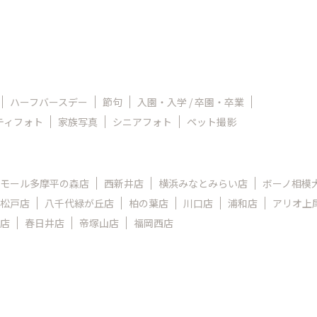
ハーフバースデー
節句
入園・入学 / 卒園・卒業
ティフォト
家族写真
シニアフォト
ペット撮影
モール多摩平の森店
西新井店
横浜みなとみらい店
ボーノ相模
松戸店
八千代緑が丘店
柏の葉店
川口店
浦和店
アリオ上
店
春日井店
帝塚山店
福岡西店