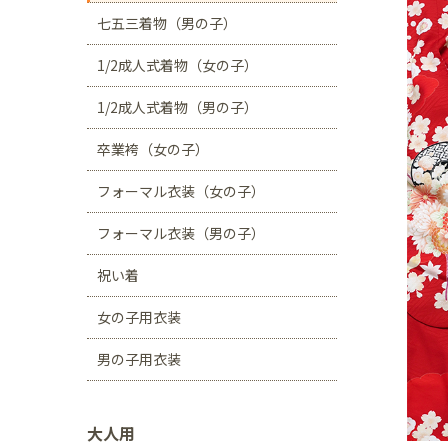
川口店
浦和店
七五三着物（男の子）
茨城県
1/2成人式着物（女の子）
つくば学園の森店
1/2成人式着物（男の子）
静岡県
卒業袴（女の子）
サンストリート浜北
フォーマル衣装（女の子）
愛知県
豊田浄水店
春日
フォーマル衣装（男の子）
大阪府
祝い着
帝塚山店
女の子用衣装
福岡県
男の子用衣装
福岡西店
大人用