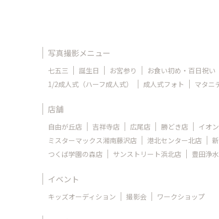
写真撮影メニュー
七五三
誕生日
お宮参り
お食い初め・百日祝い
1/2成人式（ハーフ成人式）
成人式フォト
マタニ
店舗
自由が丘店
吉祥寺店
広尾店
勝どき店
イオン
ミスターマックス湘南藤沢店
港北センター北店
新
つくば学園の森店
サンストリート浜北店
豊田浄水
イベント
キッズオーディション
撮影会
ワークショップ