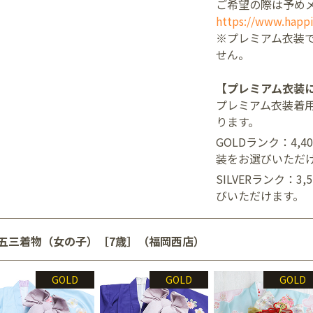
ご希望の際は予め
https://www.happi
※プレミアム衣装
せん。
【プレミアム衣装
プレミアム衣装着
ります。
GOLDランク：4,
装をお選びいただ
SILVERランク：3
びいただけます。
五三着物（女の子）［7歳］（福岡西店）
GOLD
GOLD
GOLD