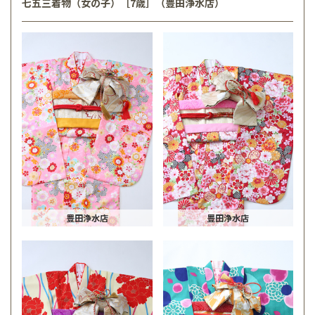
七五三着物（女の子）［7歳］（豊田浄水店）
豊田浄水店
豊田浄水店