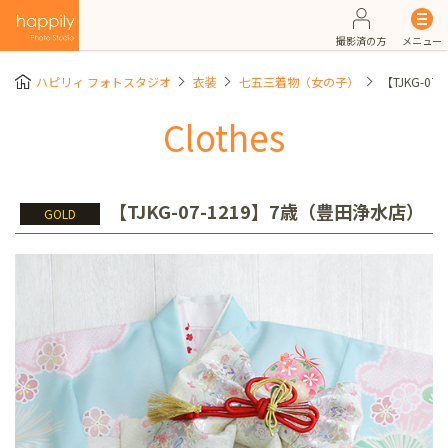
撮影済の方
メニュー
ハピリィ フォトスタジオ
衣装
七五三着物（女の子）
【TJKG-0
Clothes
【TJKG-07-1219】7歳（豊田浄水店）
GOLD