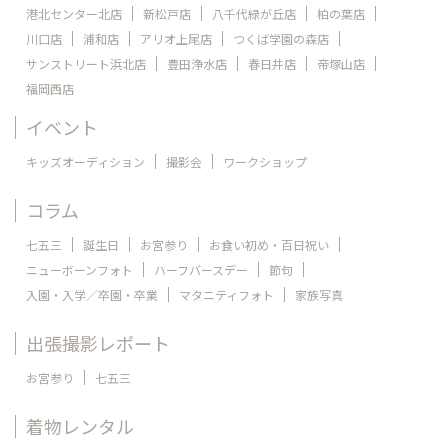
港北センター北店
新松戸店
八千代緑が丘店
柏の葉店
川口店
浦和店
アリオ上尾店
つくば学園の森店
サンストリート浜北店
豊田浄水店
春日井店
帝塚山店
福岡西店
イベント
キッズオーディション
撮影会
ワークショップ
コラム
七五三
誕生日
お宮参り
お食い初め・百日祝い
ニューボーンフォト
ハーフバースデー
節句
入園・入学／卒園・卒業
マタニティフォト
家族写真
出張撮影レポート
お宮参り
七五三
着物レンタル