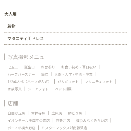
大人用
着物
マタニティ用ドレス
写真撮影メニュー
七五三
誕生日
お宮参り
お食い初め・百日祝い
ハーフバースデー
節句
入園・入学 / 卒園・卒業
1/2成人式（ハーフ成人式）
成人式フォト
マタニティフォト
家族写真
シニアフォト
ペット撮影
店舗
自由が丘店
吉祥寺店
広尾店
勝どき店
イオンモール多摩平の森店
西新井店
横浜みなとみらい店
ボーノ相模大野店
ミスターマックス湘南藤沢店