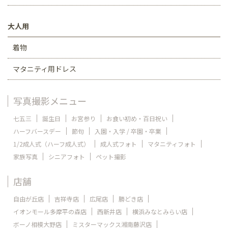
大人用
着物
マタニティ用ドレス
写真撮影メニュー
七五三
誕生日
お宮参り
お食い初め・百日祝い
ハーフバースデー
節句
入園・入学 / 卒園・卒業
1/2成人式（ハーフ成人式）
成人式フォト
マタニティフォト
家族写真
シニアフォト
ペット撮影
店舗
自由が丘店
吉祥寺店
広尾店
勝どき店
イオンモール多摩平の森店
西新井店
横浜みなとみらい店
ボーノ相模大野店
ミスターマックス湘南藤沢店