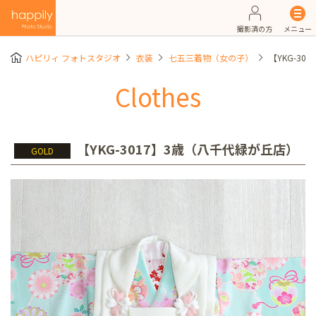
撮影済の方
メニュー
ハピリィ フォトスタジオ
衣装
七五三着物（女の子）
【YKG-3
Clothes
【YKG-3017】3歳（八千代緑が丘店）
GOLD