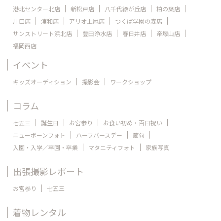
港北センター北店
新松戸店
八千代緑が丘店
柏の葉店
川口店
浦和店
アリオ上尾店
つくば学園の森店
サンストリート浜北店
豊田浄水店
春日井店
帝塚山店
福岡西店
イベント
キッズオーディション
撮影会
ワークショップ
コラム
七五三
誕生日
お宮参り
お食い初め・百日祝い
ニューボーンフォト
ハーフバースデー
節句
入園・入学／卒園・卒業
マタニティフォト
家族写真
出張撮影レポート
お宮参り
七五三
着物レンタル