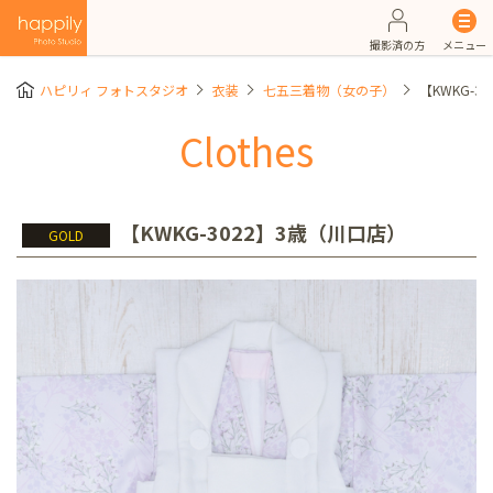
撮影済の方
メニュー
ハピリィ フォトスタジオ
衣装
七五三着物（女の子）
【KWKG-3
Clothes
【KWKG-3022】3歳（川口店）
GOLD