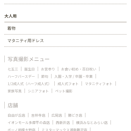
大人用
着物
マタニティ用ドレス
写真撮影メニュー
七五三
誕生日
お宮参り
お食い初め・百日祝い
ハーフバースデー
節句
入園・入学 / 卒園・卒業
1/2成人式（ハーフ成人式）
成人式フォト
マタニティフォト
家族写真
シニアフォト
ペット撮影
店舗
自由が丘店
吉祥寺店
広尾店
勝どき店
イオンモール多摩平の森店
西新井店
横浜みなとみらい店
ボーノ相模大野店
ミスターマックス湘南藤沢店