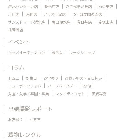
港北センター北店
新松戸店
八千代緑が丘店
柏の葉店
川口店
浦和店
アリオ上尾店
つくば学園の森店
サンストリート浜北店
豊田浄水店
春日井店
帝塚山店
福岡西店
イベント
キッズオーディション
撮影会
ワークショップ
コラム
七五三
誕生日
お宮参り
お食い初め・百日祝い
ニューボーンフォト
ハーフバースデー
節句
入園・入学／卒園・卒業
マタニティフォト
家族写真
出張撮影レポート
お宮参り
七五三
着物レンタル