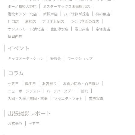
ボーノ相模大野店
ミスターマックス湘南藤沢店
港北センター北店
新松戸店
八千代緑が丘店
柏の葉店
川口店
浦和店
アリオ上尾店
つくば学園の森店
サンストリート浜北店
豊田浄水店
春日井店
帝塚山店
福岡西店
イベント
キッズオーディション
撮影会
ワークショップ
コラム
七五三
誕生日
お宮参り
お食い初め・百日祝い
ニューボーンフォト
ハーフバースデー
節句
入園・入学／卒園・卒業
マタニティフォト
家族写真
出張撮影レポート
お宮参り
七五三