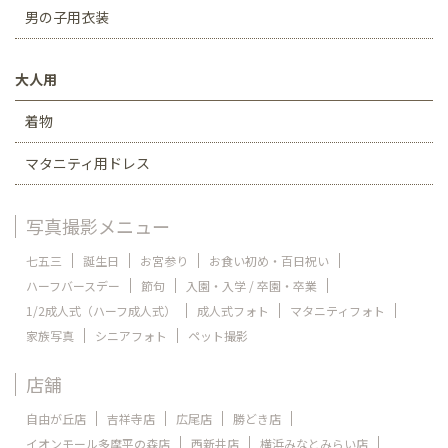
男の子用衣装
大人用
着物
マタニティ用ドレス
写真撮影メニュー
七五三
誕生日
お宮参り
お食い初め・百日祝い
ハーフバースデー
節句
入園・入学 / 卒園・卒業
1/2成人式（ハーフ成人式）
成人式フォト
マタニティフォト
家族写真
シニアフォト
ペット撮影
店舗
自由が丘店
吉祥寺店
広尾店
勝どき店
イオンモール多摩平の森店
西新井店
横浜みなとみらい店