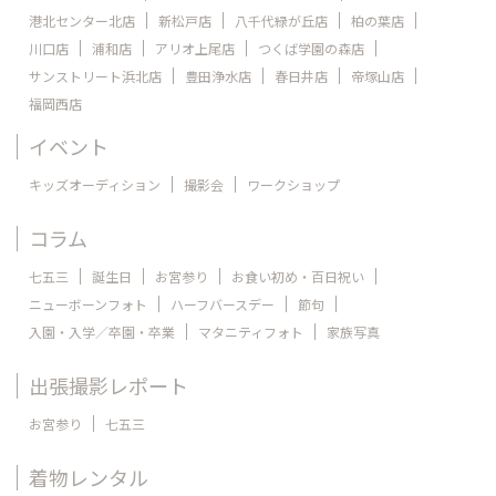
港北センター北店
新松戸店
八千代緑が丘店
柏の葉店
川口店
浦和店
アリオ上尾店
つくば学園の森店
サンストリート浜北店
豊田浄水店
春日井店
帝塚山店
福岡西店
イベント
キッズオーディション
撮影会
ワークショップ
コラム
七五三
誕生日
お宮参り
お食い初め・百日祝い
ニューボーンフォト
ハーフバースデー
節句
入園・入学／卒園・卒業
マタニティフォト
家族写真
出張撮影レポート
お宮参り
七五三
着物レンタル