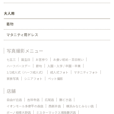
大人用
着物
マタニティ用ドレス
写真撮影メニュー
七五三
誕生日
お宮参り
お食い初め・百日祝い
ハーフバースデー
節句
入園・入学 / 卒園・卒業
1/2成人式（ハーフ成人式）
成人式フォト
マタニティフォト
家族写真
シニアフォト
ペット撮影
店舗
自由が丘店
吉祥寺店
広尾店
勝どき店
イオンモール多摩平の森店
西新井店
横浜みなとみらい店
ボーノ相模大野店
ミスターマックス湘南藤沢店