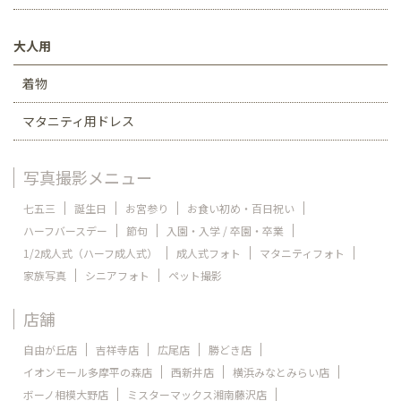
大人用
着物
マタニティ用ドレス
写真撮影メニュー
七五三
誕生日
お宮参り
お食い初め・百日祝い
ハーフバースデー
節句
入園・入学 / 卒園・卒業
1/2成人式（ハーフ成人式）
成人式フォト
マタニティフォト
家族写真
シニアフォト
ペット撮影
店舗
自由が丘店
吉祥寺店
広尾店
勝どき店
イオンモール多摩平の森店
西新井店
横浜みなとみらい店
ボーノ相模大野店
ミスターマックス湘南藤沢店