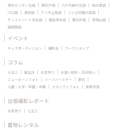
港北センター北店
新松戸店
八千代緑が丘店
柏の葉店
川口店
浦和店
アリオ上尾店
つくば学園の森店
サンストリート浜北店
豊田浄水店
春日井店
帝塚山店
福岡西店
イベント
キッズオーディション
撮影会
ワークショップ
コラム
七五三
誕生日
お宮参り
お食い初め・百日祝い
ニューボーンフォト
ハーフバースデー
節句
入園・入学／卒園・卒業
マタニティフォト
家族写真
出張撮影レポート
お宮参り
七五三
着物レンタル