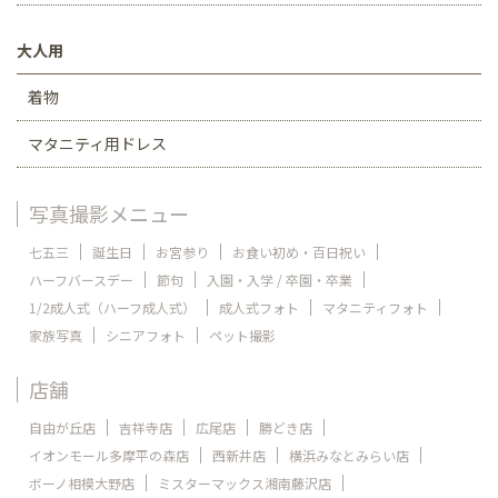
大人用
着物
マタニティ用ドレス
写真撮影メニュー
七五三
誕生日
お宮参り
お食い初め・百日祝い
ハーフバースデー
節句
入園・入学 / 卒園・卒業
1/2成人式（ハーフ成人式）
成人式フォト
マタニティフォト
家族写真
シニアフォト
ペット撮影
店舗
自由が丘店
吉祥寺店
広尾店
勝どき店
イオンモール多摩平の森店
西新井店
横浜みなとみらい店
ボーノ相模大野店
ミスターマックス湘南藤沢店