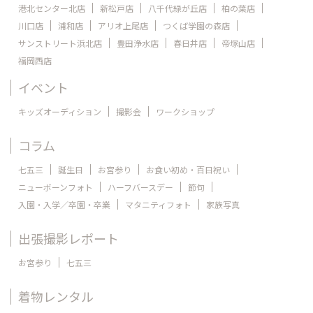
港北センター北店
新松戸店
八千代緑が丘店
柏の葉店
川口店
浦和店
アリオ上尾店
つくば学園の森店
サンストリート浜北店
豊田浄水店
春日井店
帝塚山店
福岡西店
イベント
キッズオーディション
撮影会
ワークショップ
コラム
七五三
誕生日
お宮参り
お食い初め・百日祝い
ニューボーンフォト
ハーフバースデー
節句
入園・入学／卒園・卒業
マタニティフォト
家族写真
出張撮影レポート
お宮参り
七五三
着物レンタル