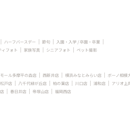
ハーフバースデー
節句
入園・入学 / 卒園・卒業
ティフォト
家族写真
シニアフォト
ペット撮影
モール多摩平の森店
西新井店
横浜みなとみらい店
ボーノ相模
松戸店
八千代緑が丘店
柏の葉店
川口店
浦和店
アリオ上
店
春日井店
帝塚山店
福岡西店