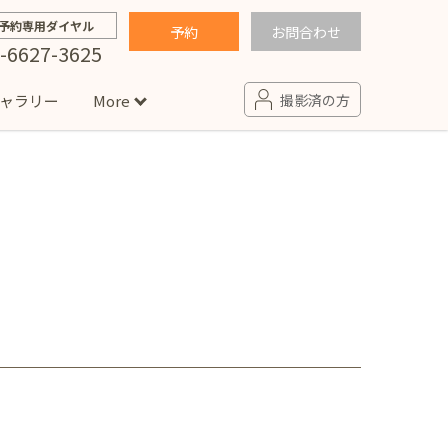
予約専用ダイヤル
予約
お問合わせ
-6627-3625
ャラリー
More
撮影済の方
せ
句
入園・入学／卒園・卒業
コラム
(男の子)
新井店
卒業袴(女の子)
ニアフォト
ペット撮影
の子用衣装
ター北店
プロフィール写真・宣材写真
ペット