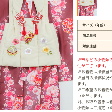
アリオ上尾店
サイズ（年齢）
商品番号
店
対象店舗
井店
※帯などの小物類
性がございます。
※お着物は撮影当
※当日の撮影状況
ます。
※ご希望のお着物が
いただけます。
尚、お取り置きは
小物類はご指定い