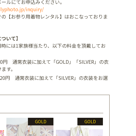
メールにてお申込みください。
lyphoto.jp/inquiry/
での【お参り用着物レンタル】はおこなっておりま
について】
用時には1家族様当たり、以下の料金を頂戴してお
400円
通常衣装に加えて「GOLD」「SILVER」の衣
けます。
,520円
通常衣装に加えて「SILVER」の衣装をお選
GOLD
GOLD