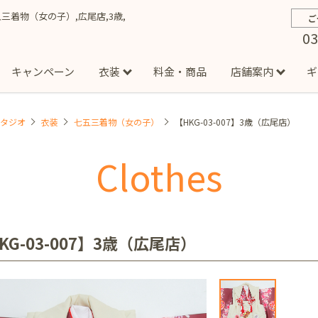
七五三着物（女の子）,広尾店,3歳,
ご
03
キャンペーン
衣装
料金・商品
店舗案内
ギ
スタジオ
衣装
七五三着物（女の子）
【HKG-03-007】3歳（広尾店）
約から撮影までの流れ
お宮参り
お食い初め・百日祝い
イベント撮影
ハーフバースデー
よくある質問
お知ら
節
Clothes
店
七五三着物(男の子)
勝どき店
吉祥寺店
1/2成人式着物(女の子)
イオンモール多摩平の森店
1/2成人式着物
西
成人式）
成人式フォト
マタニティフォト
家族写真
シ
子)
フォーマル衣装(男の子)
祝い着
女の子用衣装
男
ボーノ相模大野店
ミスターマックス湘南藤沢店
港北セン
KG-03-007】3歳（広尾店）
用ドレス
入園・入学／卒園・卒業
ファミリーフォト
誕生日
緑が丘店
柏の葉店