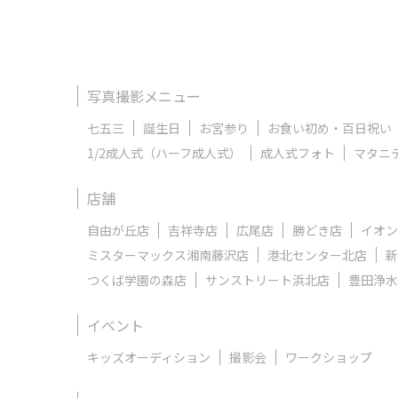
写真撮影メニュー
七五三
誕生日
お宮参り
お食い初め・百日祝い
1/2成人式（ハーフ成人式）
成人式フォト
マタニ
店舗
自由が丘店
吉祥寺店
広尾店
勝どき店
イオン
ミスターマックス湘南藤沢店
港北センター北店
新
つくば学園の森店
サンストリート浜北店
豊田浄水
イベント
キッズオーディション
撮影会
ワークショップ