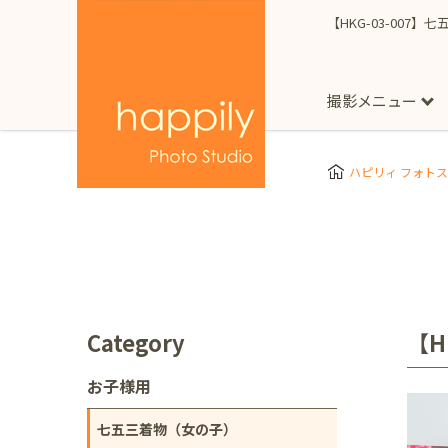
【HKG-03-007】
撮影メニュー
More
スタジオ撮影
Clothes
Store
ハピリィ フォト
お子様用
東京都
七五三
happilyとは
誕生日
予
七五三着物(女の子)
自由が丘店
広尾
1/2成人式（ハーフ
フォーマル衣装(女の
神奈川県
出張撮影
大人用
横浜みなとみらい店
Category
【H
着物
マタニティ
七五三
お宮参り
千葉県
お子様用
出張撮影レポート
新松戸店
八千代
七五三着物（女の子）
埼玉県