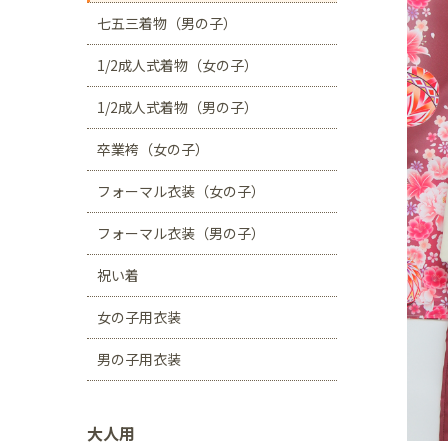
川口店
浦和店
七五三着物（男の子）
茨城県
1/2成人式着物（女の子）
つくば学園の森店
1/2成人式着物（男の子）
静岡県
卒業袴（女の子）
サンストリート浜北
フォーマル衣装（女の子）
愛知県
豊田浄水店
春日
フォーマル衣装（男の子）
大阪府
祝い着
帝塚山店
女の子用衣装
福岡県
男の子用衣装
福岡西店
大人用