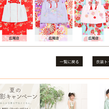
広尾店
広尾店
広尾店
一覧に戻る
衣装ト