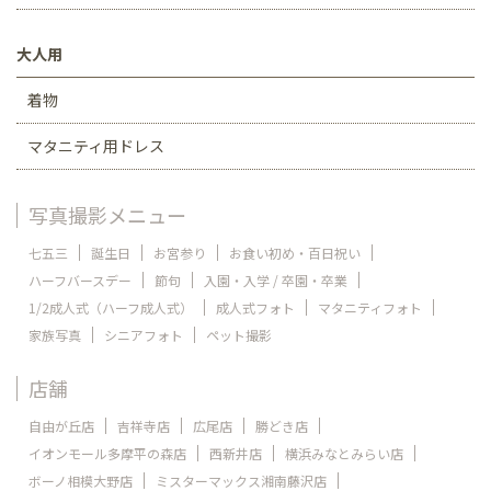
大人用
着物
マタニティ用ドレス
写真撮影メニュー
七五三
誕生日
お宮参り
お食い初め・百日祝い
ハーフバースデー
節句
入園・入学 / 卒園・卒業
1/2成人式（ハーフ成人式）
成人式フォト
マタニティフォト
家族写真
シニアフォト
ペット撮影
店舗
自由が丘店
吉祥寺店
広尾店
勝どき店
イオンモール多摩平の森店
西新井店
横浜みなとみらい店
ボーノ相模大野店
ミスターマックス湘南藤沢店