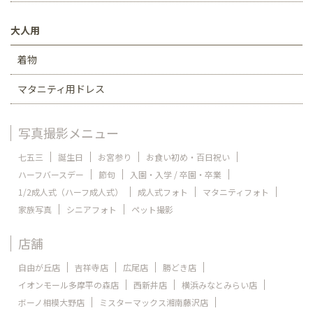
大人用
着物
マタニティ用ドレス
写真撮影メニュー
七五三
誕生日
お宮参り
お食い初め・百日祝い
ハーフバースデー
節句
入園・入学 / 卒園・卒業
1/2成人式（ハーフ成人式）
成人式フォト
マタニティフォト
家族写真
シニアフォト
ペット撮影
店舗
自由が丘店
吉祥寺店
広尾店
勝どき店
イオンモール多摩平の森店
西新井店
横浜みなとみらい店
ボーノ相模大野店
ミスターマックス湘南藤沢店