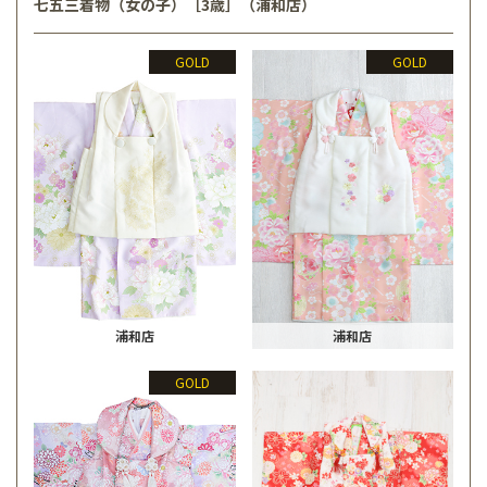
七五三着物（女の子）［3歳］（浦和店）
GOLD
GOLD
浦和店
浦和店
GOLD