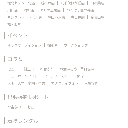
港北センター北店
新松戸店
八千代緑が丘店
柏の葉店
川口店
浦和店
アリオ上尾店
つくば学園の森店
サンストリート浜北店
豊田浄水店
春日井店
帝塚山店
福岡西店
イベント
キッズオーディション
撮影会
ワークショップ
コラム
七五三
誕生日
お宮参り
お食い初め・百日祝い
ニューボーンフォト
ハーフバースデー
節句
入園・入学／卒園・卒業
マタニティフォト
家族写真
出張撮影レポート
お宮参り
七五三
着物レンタル