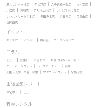
港北センター北店
新松戸店
八千代緑が丘店
柏の葉店
川口店
浦和店
アリオ上尾店
つくば学園の森店
サンストリート浜北店
豊田浄水店
春日井店
帝塚山店
福岡西店
イベント
キッズオーディション
撮影会
ワークショップ
コラム
七五三
誕生日
お宮参り
お食い初め・百日祝い
ニューボーンフォト
ハーフバースデー
節句
入園・入学／卒園・卒業
マタニティフォト
家族写真
出張撮影レポート
お宮参り
七五三
着物レンタル