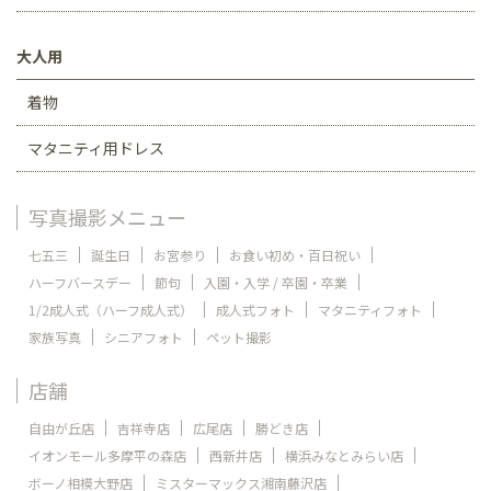
大人用
着物
マタニティ用ドレス
写真撮影メニュー
七五三
誕生日
お宮参り
お食い初め・百日祝い
ハーフバースデー
節句
入園・入学 / 卒園・卒業
1/2成人式（ハーフ成人式）
成人式フォト
マタニティフォト
家族写真
シニアフォト
ペット撮影
店舗
自由が丘店
吉祥寺店
広尾店
勝どき店
イオンモール多摩平の森店
西新井店
横浜みなとみらい店
ボーノ相模大野店
ミスターマックス湘南藤沢店