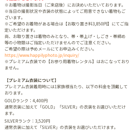
※お着物は撮影当日（ご来店後）にお決めいただいております。
※当日の撮影状況や衣装の状態によってご用意できない着物もご
ざいます。
※ご希望のお着物がある場合は【お取り置き料3,850円】にてご指
定いただけます。
尚、お取り置きは着物のみとなり、帯・帯上げ・しごき・帯締め
等の小物類はご指定いただけませんのでご注意ください。
ご希望の際は予めメールにてお申込みください。
https://www.happilyphoto.jp/inquiry/
※プレミアム衣装での【お参り用着物レンタル】はおこなっており
ません。
【プレミアム衣装について】
プレミアム衣装着用時には1家族様当たり、以下の料金を頂戴して
おります。
GOLDランク：4,400円
通常衣装に加えて「GOLD」「SILVER」の衣装をお選びいただけ
ます。
SILVERランク：3,520円
通常衣装に加えて「SILVER」の衣装をお選びいただけます。