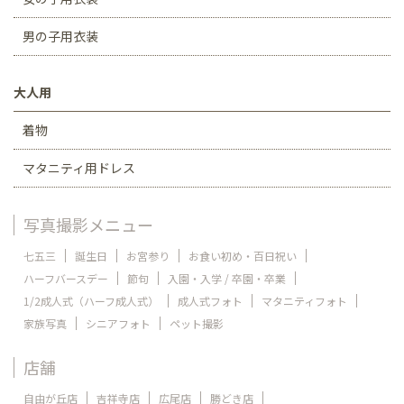
男の子用衣装
大人用
着物
マタニティ用ドレス
写真撮影メニュー
七五三
誕生日
お宮参り
お食い初め・百日祝い
ハーフバースデー
節句
入園・入学 / 卒園・卒業
1/2成人式（ハーフ成人式）
成人式フォト
マタニティフォト
家族写真
シニアフォト
ペット撮影
店舗
自由が丘店
吉祥寺店
広尾店
勝どき店