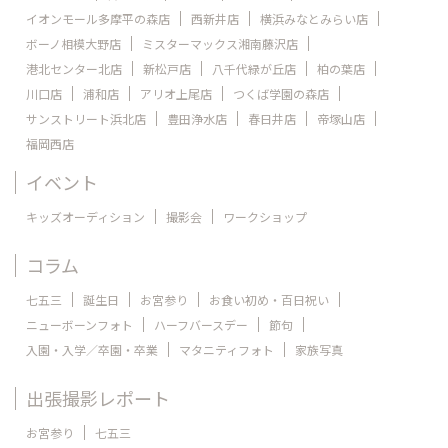
イオンモール多摩平の森店
西新井店
横浜みなとみらい店
ボーノ相模大野店
ミスターマックス湘南藤沢店
港北センター北店
新松戸店
八千代緑が丘店
柏の葉店
川口店
浦和店
アリオ上尾店
つくば学園の森店
サンストリート浜北店
豊田浄水店
春日井店
帝塚山店
福岡西店
イベント
キッズオーディション
撮影会
ワークショップ
コラム
七五三
誕生日
お宮参り
お食い初め・百日祝い
ニューボーンフォト
ハーフバースデー
節句
入園・入学／卒園・卒業
マタニティフォト
家族写真
出張撮影レポート
お宮参り
七五三