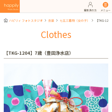
撮影済の方
メニュー
ハピリィ フォトスタジオ
衣装
七五三着物（女の子）
【TKG-1
Clothes
【TKG-1204】7歳（豊田浄水店）