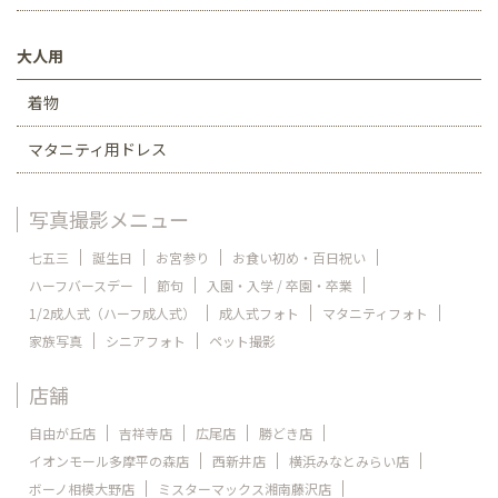
大人用
着物
マタニティ用ドレス
写真撮影メニュー
七五三
誕生日
お宮参り
お食い初め・百日祝い
ハーフバースデー
節句
入園・入学 / 卒園・卒業
1/2成人式（ハーフ成人式）
成人式フォト
マタニティフォト
家族写真
シニアフォト
ペット撮影
店舗
自由が丘店
吉祥寺店
広尾店
勝どき店
イオンモール多摩平の森店
西新井店
横浜みなとみらい店
ボーノ相模大野店
ミスターマックス湘南藤沢店