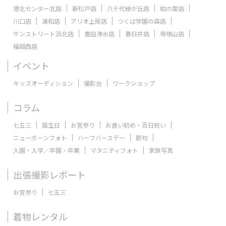
港北センター北店
新松戸店
八千代緑が丘店
柏の葉店
川口店
浦和店
アリオ上尾店
つくば学園の森店
サンストリート浜北店
豊田浄水店
春日井店
帝塚山店
福岡西店
イベント
キッズオーディション
撮影会
ワークショップ
コラム
七五三
誕生日
お宮参り
お食い初め・百日祝い
ニューボーンフォト
ハーフバースデー
節句
入園・入学／卒園・卒業
マタニティフォト
家族写真
出張撮影レポート
お宮参り
七五三
着物レンタル