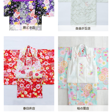
勝どき店
自由が丘店
春日井店
柏の葉店