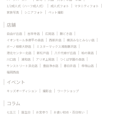
1/2成人式（ハーフ成人式）
成人式フォト
マタニティフォト
家族写真
シニアフォト
ペット撮影
店舗
自由が丘店
吉祥寺店
広尾店
勝どき店
イオンモール多摩平の森店
西新井店
横浜みなとみらい店
ボーノ相模大野店
ミスターマックス湘南藤沢店
港北センター北店
新松戸店
八千代緑が丘店
柏の葉店
川口店
浦和店
アリオ上尾店
つくば学園の森店
サンストリート浜北店
豊田浄水店
春日井店
帝塚山店
福岡西店
イベント
キッズオーディション
撮影会
ワークショップ
コラム
七五三
誕生日
お宮参り
お食い初め・百日祝い