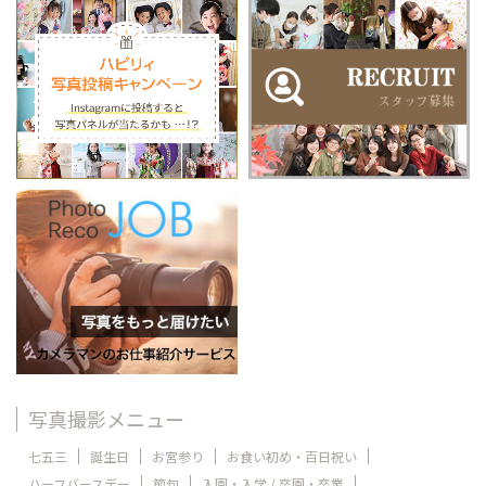
写真撮影メニュー
七五三
誕生日
お宮参り
お食い初め・百日祝い
ハーフバースデー
節句
入園・入学 / 卒園・卒業