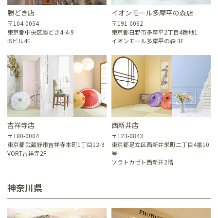
勝どき店
イオンモール多摩平の森店
〒104-0054
〒191-0062
東京都中央区勝どき4-4-9
東京都日野市多摩平2丁目4番地1
ISビル4F
イオンモール多摩平の森 3F
吉祥寺店
西新井店
〒180-0004
〒123-0843
東京都武蔵野市吉祥寺本町1丁目12-9
東京都足立区西新井栄町二丁目4番10
VORT吉祥寺2F
号
ソラトカゼト西新井2階
神奈川県