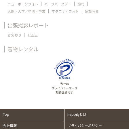
ニューボーンフォト
ハーフバースデー
節句
入園・入学／卒園・卒業
マタニティフォト
家族写真
出張撮影レポート
お宮参り
七五三
着物レンタル
当社は
プライバシーマーク
取得企業です
Top
happilyとは
会社情報
プライバシーポリシー