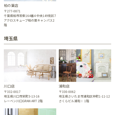
柏の葉店
〒277-0871
千葉県柏市若柴164番4 中央149街区7
アクロスキューブ柏の葉キャンパス2
階
埼玉県
川口店
浦和店
〒332-0017
〒330-0062
埼玉県川口市栄町3-13-16
埼玉県さいたま市浦和区仲町1-11-12
レーベン川口GRAN ART 2階
さくらビル浦和Ⅰ 1階